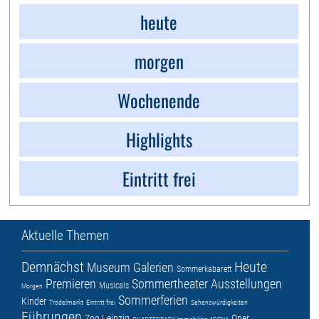
heute
morgen
Wochenende
Highlights
Eintritt frei
Aktuelle Themen
Demnächst
Heute
Museum
Galerien
Sommerkabarett
Premieren
Sommertheater
Ausstellungen
Musicals
Morgen
Sommerferien
Kinder
Trödelmarkt
Eintritt frei
Sehenswürdigkeiten
Führungen
Zoo Leipzig
Oper