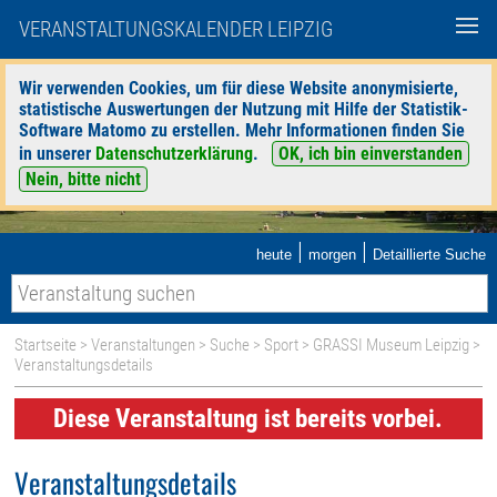
VERANSTALTUNGSKALENDER LEIPZIG
Wir verwenden Cookies, um für diese Website anonymisierte,
statistische Auswertungen der Nutzung mit Hilfe der Statistik-
Software Matomo zu erstellen. Mehr Informationen finden Sie
in unserer
Datenschutzerklärung
.
OK, ich bin einverstanden
Nein, bitte nicht
|
|
heute
morgen
Detaillierte Suche
Startseite
>
Veranstaltungen
>
Suche
>
Sport
>
GRASSI Museum Leipzig
>
Veranstaltungsdetails
Diese Veranstaltung ist bereits vorbei.
Veranstaltungsdetails