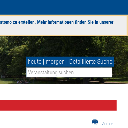
atomo zu erstellen. Mehr Informationen finden Sie in unserer
heute
|
morgen
|
Detaillierte Suche
|
Zurück