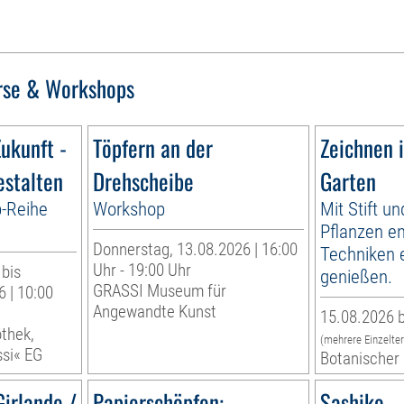
rse & Workshops
ukunft -
Töpfern an der
Zeichnen 
estalten
Drehscheibe
Garten
p-Reihe
Workshop
Mit Stift un
Pflanzen e
Donnerstag, 13.08.2026 | 16:00
Techniken 
Uhr - 19:00 Uhr
 bis
genießen.
GRASSI Museum für
 | 10:00
Angewandte Kunst
15.08.2026 b
othek,
(mehrere Einzelte
ssi« EG
Botanischer 
Girlande /
Papierschöpfen:
Sashiko –