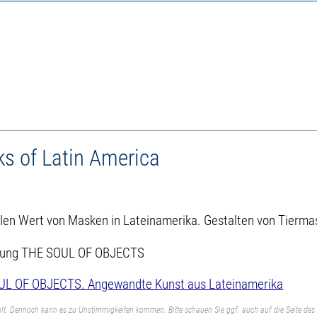
ks of Latin America
tuellen Wert von Masken in Lateinamerika. Gestalten von Tier
stellung THE SOUL OF OBJECTS
L OF OBJECTS. Angewandte Kunst aus Lateinamerika
lt. Dennoch kann es zu Unstimmigkeiten kommen. Bitte schauen Sie ggf. auch auf die Seite des 