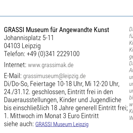
GRASSI Museum für Angewandte Kunst
D
f
Johannisplatz 5-11
K
04103 Leipzig
K
Telefon:
+49 (0)341 2229100
g
D
Internet:
www.grassimak.de
A
E-Mail:
grassimuseum@leipzig.de
u
Di/Do-So, Feiertage 10-18 Uhr, Mi 12-20 Uhr,
u
u
24./31.12. geschlossen, Eintritt frei in den
b
Dauerausstellungen, Kinder und Jugendliche
w
bis einschließlich 18 Jahre generell Eintritt frei;
K
1. Mittwoch im Monat 3 Euro Eintritt
W
siehe auch:
GRASSI Museum Leipzig