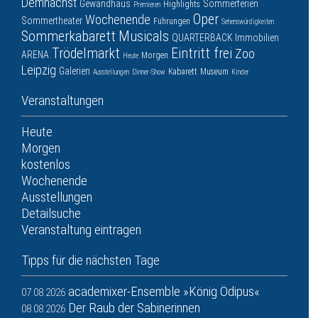
Demnächst
Gewandhaus
Sommerferien
Highlights
Premieren
Oper
Wochenende
Sommertheater
Führungen
Sehenswürdigkeiten
Sommerkabarett
Musicals
QUARTERBACK Immobilien
Trödelmarkt
Eintritt frei
Zoo
ARENA
Morgen
Heute
Leipzig
Galerien
Kabarett
Museum
Ausstellungen
Dinner-Show
Kinder
Veranstaltungen
Heute
Morgen
kostenlos
Wochenende
Ausstellungen
Detailsuche
Veranstaltung eintragen
Tipps für die nächsten Tage
academixer-Ensemble »König Ödipus«
07.08.2026
Der Raub der Sabinerinnen
08.08.2026