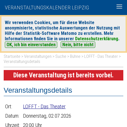
VERANSTALTUNGSKALENDER LEIPZIG
Wir verwenden Cookies, um für diese Website
anonymisierte, statistische Auswertungen der Nutzung mit
|
|
Hilfe der Statistik-Software Matomo zu erstellen. Mehr
heute
morgen
Detaillierte Suche
Informationen finden Sie in unserer
Datenschutzerklärung
.
OK, ich bin einverstanden
Nein, bitte nicht
Startseite
>
Veranstaltungen
>
Suche
>
Bühne
>
LOFFT - Das Theater
>
Veranstaltungsdetails
Diese Veranstaltung ist bereits vorbei.
Veranstaltungsdetails
Ort:
LOFFT - Das Theater
Datum:
Donnerstag, 02.07.2026
Uhrzeit:
20:00 Uhr