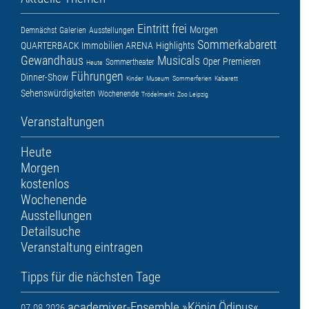
Eintritt frei
Morgen
Demnächst
Galerien
Ausstellungen
Sommerkabarett
QUARTERBACK Immobilien ARENA
Highlights
Gewandhaus
Musicals
Oper
Premieren
Sommertheater
Heute
Führungen
Dinner-Show
Kinder
Museum
Sommerferien
Kabarett
Sehenswürdigkeiten
Wochenende
Trödelmarkt
Zoo Leipzig
Veranstaltungen
Heute
Morgen
kostenlos
Wochenende
Ausstellungen
Detailsuche
Veranstaltung eintragen
Tipps für die nächsten Tage
academixer-Ensemble »König Ödipus«
07.08.2026