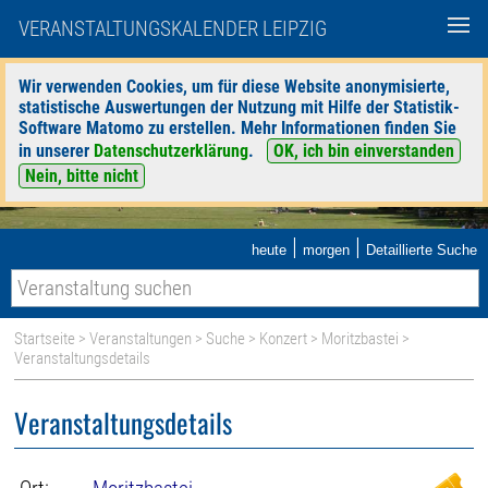
VERANSTALTUNGSKALENDER LEIPZIG
Wir verwenden Cookies, um für diese Website anonymisierte,
statistische Auswertungen der Nutzung mit Hilfe der Statistik-
Software Matomo zu erstellen. Mehr Informationen finden Sie
in unserer
Datenschutzerklärung
.
OK, ich bin einverstanden
Nein, bitte nicht
|
|
heute
morgen
Detaillierte Suche
Startseite
>
Veranstaltungen
>
Suche
>
Konzert
>
Moritzbastei
>
Veranstaltungsdetails
Veranstaltungsdetails