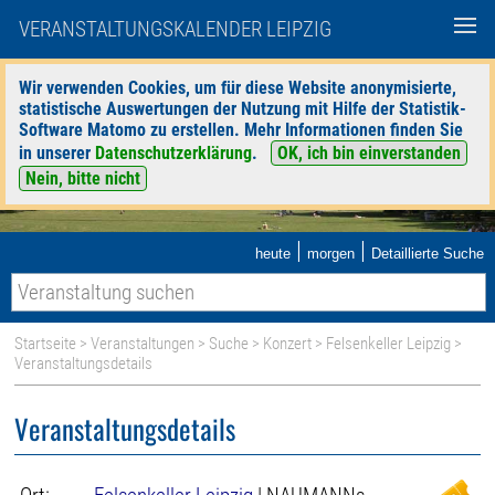
VERANSTALTUNGSKALENDER LEIPZIG
Wir verwenden Cookies, um für diese Website anonymisierte,
statistische Auswertungen der Nutzung mit Hilfe der Statistik-
Software Matomo zu erstellen. Mehr Informationen finden Sie
in unserer
Datenschutzerklärung
.
OK, ich bin einverstanden
Nein, bitte nicht
|
|
heute
morgen
Detaillierte Suche
Startseite
>
Veranstaltungen
>
Suche
>
Konzert
>
Felsenkeller Leipzig
>
Veranstaltungsdetails
Veranstaltungsdetails