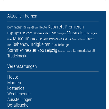
Aktuelle Themen
Kabarett
Premieren
Demnächst
Heute
Dinner-Show
Musicals
Highlights
Galerien
Kinder
Wochenende
Führungen
Morgen
Museum
Eintritt
QUARTERBACK Immobilien ARENA
Oper
Gewandhaus
Sehenswürdigkeiten
frei
Ausstellungen
Sommertheater
Zoo Leipzig
Sommerkabarett
Sommerferien
Trödelmarkt
Veranstaltungen
Heute
Morgen
kostenlos
Wochenende
Ausstellungen
Detailsuche