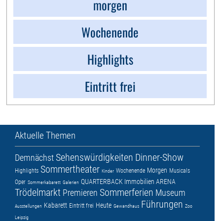
morgen
Wochenende
Highlights
Eintritt frei
Aktuelle Themen
Sehenswürdigkeiten
Dinner-Show
Demnächst
Sommertheater
Morgen
Highlights
Wochenende
Musicals
Kinder
QUARTERBACK Immobilien ARENA
Oper
Sommerkabarett
Galerien
Trödelmarkt
Sommerferien
Premieren
Museum
Führungen
Kabarett
Heute
Eintritt frei
Ausstellungen
Gewandhaus
Zoo
Leipzig