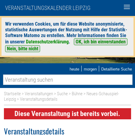
VERANSTALTUNGSKALENDER LEIPZIG
Wir verwenden Cookies, um für diese Website anonymisierte,
statistische Auswertungen der Nutzung mit Hilfe der Statistik-
Software Matomo zu erstellen. Mehr Informationen finden Sie
in unserer
Datenschutzerklärung
.
OK, ich bin einverstanden
Nein, bitte nicht
|
|
heute
morgen
Detaillierte Suche
Startseite
>
Veranstaltungen
>
Suche
>
Bühne
>
Neues-Schauspiel-
Leipzig
> Veranstaltungsdetails
Diese Veranstaltung ist bereits vorbei.
Veranstaltungsdetails