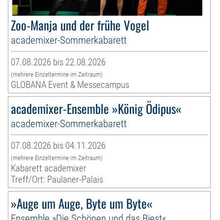
Zoo-Manja und der frühe Vogel
academixer-Sommerkabarett
07.08.2026 bis 22.08.2026
(mehrere Einzeltermine im Zeitraum)
GLOBANA Event & Messecampus
academixer-Ensemble »König Ödipus«
academixer-Sommerkabarett
07.08.2026 bis 04.11.2026
(mehrere Einzeltermine im Zeitraum)
Kabarett academixer
Treff/Ort: Paulaner-Palais
»Auge um Auge, Byte um Byte«
Ensemble »Die Schönen und das Biest«