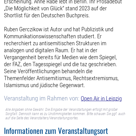
Erscheinung. Anne Rabe lebt in Berlin. Ihr Prosadebüt
„Die Möglichkeit von Glück“ stand 2023 auf der
Shortlist für den Deutschen Buchpreis.
Ruben Gerczikow ist Autor und hat Publizistik und
Kommunikationswissenschaften studiert. Er
recherchiert zu antisemitischen Strukturen im
analogen und digitalen Raum. Er hat in der
Vergangenheit bereits für Medien wie dem Spiegel,
der FAZ, den Tagesspiegel und die taz geschrieben.
Seine Veröffentlichungen behandeln die
Themenfelder Antisemitismus, Rechtsextremismus,
Islamismus und jüdische Gegenwart.
Veranstaltung im Rahmen von:
Open Air in Leipzig
Alle Angaben ohne Gewähr. Die Eingabe der Veranstaltungen erfolgt mit großer
Sorgfalt. Dennoch kann es zu Unstimmigkeiten kommen. Bitte schauen Sie ggf. auch
auf die Seite des Veranstalters/Veranstaltungsortes.
Informationen zum Veranstaltungsort