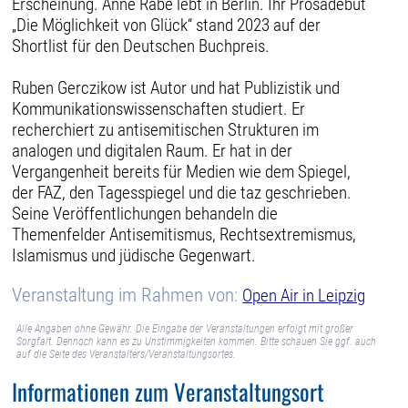
Erscheinung. Anne Rabe lebt in Berlin. Ihr Prosadebüt
„Die Möglichkeit von Glück“ stand 2023 auf der
Shortlist für den Deutschen Buchpreis.
Ruben Gerczikow ist Autor und hat Publizistik und
Kommunikationswissenschaften studiert. Er
recherchiert zu antisemitischen Strukturen im
analogen und digitalen Raum. Er hat in der
Vergangenheit bereits für Medien wie dem Spiegel,
der FAZ, den Tagesspiegel und die taz geschrieben.
Seine Veröffentlichungen behandeln die
Themenfelder Antisemitismus, Rechtsextremismus,
Islamismus und jüdische Gegenwart.
Veranstaltung im Rahmen von:
Open Air in Leipzig
Alle Angaben ohne Gewähr. Die Eingabe der Veranstaltungen erfolgt mit großer
Sorgfalt. Dennoch kann es zu Unstimmigkeiten kommen. Bitte schauen Sie ggf. auch
auf die Seite des Veranstalters/Veranstaltungsortes.
Informationen zum Veranstaltungsort