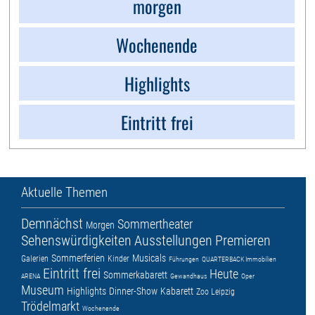
morgen
Wochenende
Highlights
Eintritt frei
Aktuelle Themen
Demnächst
Sommertheater
Morgen
Sehenswürdigkeiten
Ausstellungen
Premieren
Sommerferien
Musicals
Galerien
Kinder
Führungen
QUARTERBACK Immobilien
Eintritt frei
Heute
Sommerkabarett
ARENA
Gewandhaus
Oper
Museum
Highlights
Dinner-Show
Kabarett
Zoo Leipzig
Trödelmarkt
Wochenende