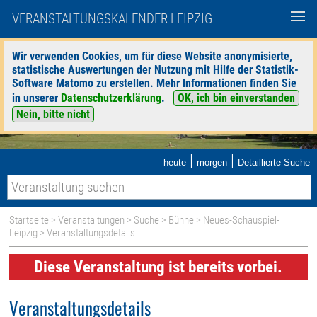
VERANSTALTUNGSKALENDER LEIPZIG
Wir verwenden Cookies, um für diese Website anonymisierte,
statistische Auswertungen der Nutzung mit Hilfe der Statistik-
Software Matomo zu erstellen. Mehr Informationen finden Sie
in unserer
Datenschutzerklärung
.
OK, ich bin einverstanden
Nein, bitte nicht
|
|
heute
morgen
Detaillierte Suche
Startseite
>
Veranstaltungen
>
Suche
>
Bühne
>
Neues-Schauspiel-
Leipzig
> Veranstaltungsdetails
Diese Veranstaltung ist bereits vorbei.
Veranstaltungsdetails