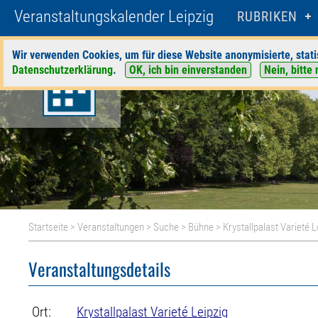
Veranstaltungskalender Leipzig
RUBRIKEN
Wir verwenden Cookies, um für diese Website anonymisierte, stati
Datenschutzerklärung
.
OK, ich bin einverstanden
Nein, bitte 
Startseite
>
Veranstaltungen
>
Suche
>
Bühne
>
Krystallpalast Varieté L
Veranstaltungsdetails
Ort:
Krystallpalast Varieté Leipzig