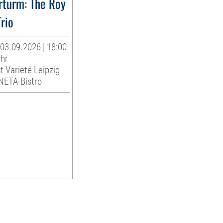
rturm: The Roy
Trio
03.09.2026 | 18:00
Uhr
t Varieté Leipzig
INETA-Bistro