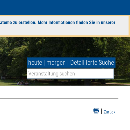
atomo zu erstellen. Mehr Informationen finden Sie in unserer
heute
|
morgen
|
Detaillierte Suche
|
Zurück