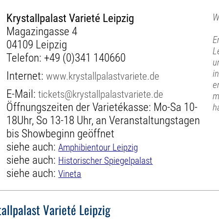
Krystallpalast Varieté Leipzig
W
Magazingasse 4
E
04109 Leipzig
L
Telefon:
+49 (0)341 140660
u
i
Internet:
www.krystallpalastvariete.de
e
E-Mail:
tickets@krystallpalastvariete.de
m
Öffnungszeiten der Varietékasse: Mo-Sa 10-
h
18Uhr, So 13-18 Uhr, an Veranstaltungstagen
bis Showbeginn geöffnet
siehe auch:
Amphibientour Leipzig
siehe auch:
Historischer Spiegelpalast
siehe auch:
Vineta
tallpalast Varieté Leipzig