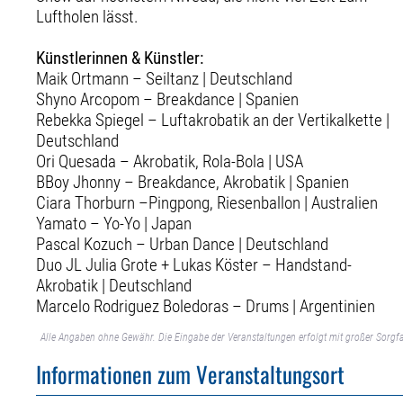
Luftholen lässt.
Künstlerinnen & Künstler:
Maik Ortmann – Seiltanz | Deutschland
Shyno Arcopom – Breakdance | Spanien
Rebekka Spiegel – Luftakrobatik an der Vertikalkette |
Deutschland
Ori Quesada – Akrobatik, Rola-Bola | USA
BBoy Jhonny – Breakdance, Akrobatik | Spanien
Ciara Thorburn –Pingpong, Riesenballon | Australien
Yamato – Yo-Yo | Japan
Pascal Kozuch – Urban Dance | Deutschland
Duo JL Julia Grote + Lukas Köster – Handstand-
Akrobatik | Deutschland
Marcelo Rodriguez Boledoras – Drums | Argentinien
Alle Angaben ohne Gewähr. Die Eingabe der Veranstaltungen erfolgt mit großer Sorgfa
Informationen zum Veranstaltungsort