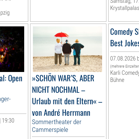
Samstag, 17
Krystallpalas
pzig
Comedy S
Best Joke
07.08.2026 b
(mehrere Einzelte
Karli Comed
al: Open
»SCHÖN WAR’S, ABER
Bühne
NICHT NOCHMAL –
nger-
Urlaub mit den Eltern« –
von André Herrmann
| 19:30
Sommertheater der
Cammerspiele