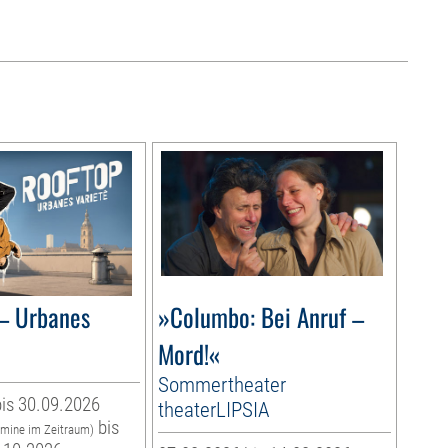
– Urbanes
»Columbo: Bei Anruf –
Mord!«
Sommertheater
is 30.09.2026
theaterLIPSIA
bis
rmine im Zeitraum)