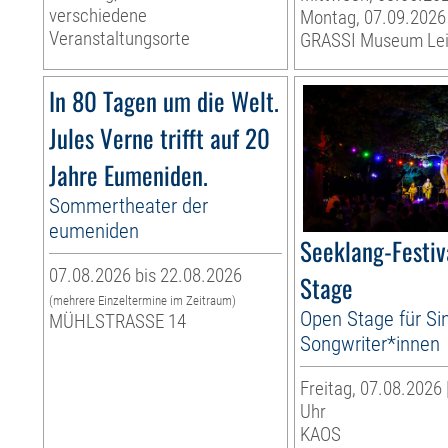
verschiedene
Montag, 07.09.2026
Veranstaltungsorte
GRASSI Museum Lei
In 80 Tagen um die Welt.
Jules Verne trifft auf 20
Jahre Eumeniden.
Sommertheater der
eumeniden
Seeklang-Festiv
07.08.2026 bis 22.08.2026
Stage
(mehrere Einzeltermine im Zeitraum)
Open Stage für Si
MÜHLSTRASSE 14
Songwriter*innen
Freitag, 07.08.2026 
Uhr
KAOS