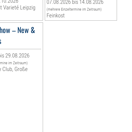
.10.2026
07.08.2026 bis 14.08.2026
t Varieté Leipzig
(mehrere Einzeltermine im Zeitraum)
Feinkost
how – New &
s
is 29.08.2026
rmine im Zeitraum)
y Club, Große