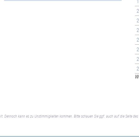
1
2
2
2
2
2
2
2
We
lt. Dennoch kann es zu Unstimmigkeiten kommen. Bitte schauen Sie ggf. auch auf die Seite des 