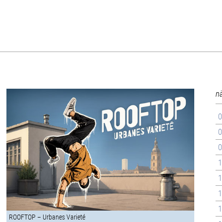
n
0
0
0
1
1
1
1
ROOFTOP – Urbanes Varieté