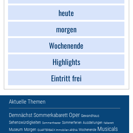
heute
morgen
Wochenende
Highlights
Eintritt frei
Aktuelle Themen
Oper
Demnächst
Sommerkabarett
Gewandhaus
Sehenswürdigkeiten
Sommerferien
Ausstellungen
Sommertheater
Kabarett
Musicals
Museum
Morgen
Wochenende
QUARTERBACK Immobilien ARENA