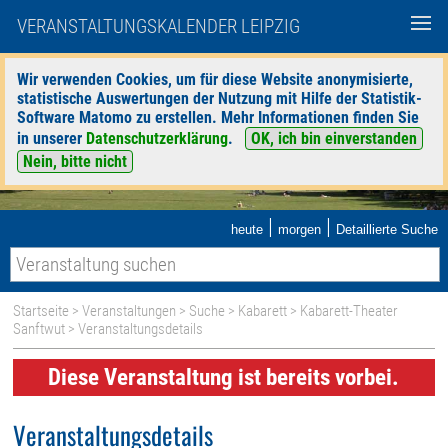
VERANSTALTUNGSKALENDER LEIPZIG
Wir verwenden Cookies, um für diese Website anonymisierte,
statistische Auswertungen der Nutzung mit Hilfe der Statistik-
Software Matomo zu erstellen. Mehr Informationen finden Sie
in unserer
Datenschutzerklärung
.
OK, ich bin einverstanden
Nein, bitte nicht
|
|
heute
morgen
Detaillierte Suche
Startseite
>
Veranstaltungen
>
Suche
>
Kabarett
>
Kabarett-Theater
Sanftwut
> Veranstaltungsdetails
Diese Veranstaltung ist bereits vorbei.
Veranstaltungsdetails