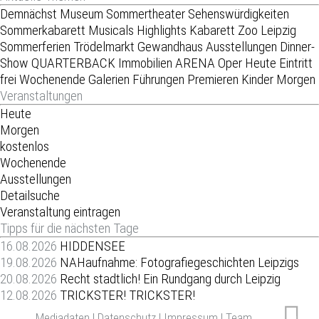
Demnächst
Museum
Sommertheater
Sehenswürdigkeiten
Sommerkabarett
Musicals
Highlights
Kabarett
Zoo Leipzig
Sommerferien
Trödelmarkt
Gewandhaus
Ausstellungen
Dinner-
Show
QUARTERBACK Immobilien ARENA
Oper
Heute
Eintritt
frei
Wochenende
Galerien
Führungen
Premieren
Kinder
Morgen
Veranstaltungen
Heute
Morgen
kostenlos
Wochenende
Ausstellungen
Detailsuche
Veranstaltung eintragen
Tipps für die nächsten Tage
16.08.2026
HIDDENSEE
19.08.2026
NAHaufnahme: Fotografiegeschichten Leipzigs
20.08.2026
Recht stadtlich! Ein Rundgang durch Leipzig
12.08.2026
TRICKSTER! TRICKSTER!
Mediadaten
|
Datenschutz
|
Impressum
|
Team