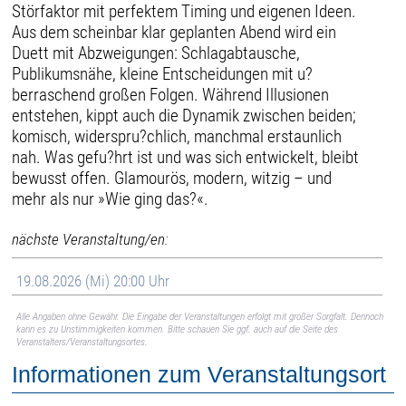
Störfaktor mit perfektem Timing und eigenen Ideen.
Aus dem scheinbar klar geplanten Abend wird ein
Duett mit Abzweigungen: Schlagabtausche,
Publikumsnähe, kleine Entscheidungen mit u?
berraschend großen Folgen. Während Illusionen
entstehen, kippt auch die Dynamik zwischen beiden;
komisch, widerspru?chlich, manchmal erstaunlich
nah. Was gefu?hrt ist und was sich entwickelt, bleibt
bewusst offen. Glamourös, modern, witzig – und
mehr als nur »Wie ging das?«.
nächste Veranstaltung/en:
19.08.2026 (Mi) 20:00 Uhr
Alle Angaben ohne Gewähr. Die Eingabe der Veranstaltungen erfolgt mit großer Sorgfalt. Dennoch
kann es zu Unstimmigkeiten kommen. Bitte schauen Sie ggf. auch auf die Seite des
Veranstalters/Veranstaltungsortes.
Informationen zum Veranstaltungsort