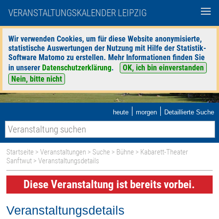
VERANSTALTUNGSKALENDER LEIPZIG
Wir verwenden Cookies, um für diese Website anonymisierte,
statistische Auswertungen der Nutzung mit Hilfe der Statistik-
Software Matomo zu erstellen. Mehr Informationen finden Sie
in unserer
Datenschutzerklärung
.
OK, ich bin einverstanden
Nein, bitte nicht
|
|
heute
morgen
Detaillierte Suche
Startseite
>
Veranstaltungen
>
Suche
>
Bühne
>
Kabarett-Theater
Sanftwut
> Veranstaltungsdetails
Diese Veranstaltung ist bereits vorbei.
Veranstaltungsdetails