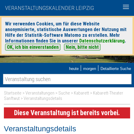
VERANSTALTUNGSKALENDER LEIPZIG
Wir verwenden Cookies, um für diese Website
anonymisierte, statistische Auswertungen der Nutzung mit
Hilfe der Statistik-Software Matomo zu erstellen. Mehr
Informationen finden Sie in unserer
Datenschutzerklärung
.
OK, ich bin einverstanden
Nein, bitte nicht
|
|
heute
morgen
Detaillierte Suche
Startseite
>
Veranstaltungen
>
Suche
>
Kabarett
>
Kabarett-Theater
Sanftwut
> Veranstaltungsdetails
Diese Veranstaltung ist bereits vorbei.
Veranstaltungsdetails