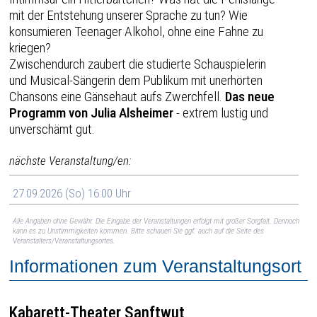
mit der Entstehung unserer Sprache zu tun? Wie
konsumieren Teenager Alkohol, ohne eine Fahne zu
kriegen?
Zwischendurch zaubert die studierte Schauspielerin
und Musical-Sängerin dem Publikum mit unerhörten
Chansons eine Gänsehaut aufs Zwerchfell.
Das neue
Programm von Julia Alsheimer
- extrem lustig und
unverschämt gut.
nächste Veranstaltung/en:
27.09.2026 (So) 16:00 Uhr
Alle Angaben ohne Gewähr. Die Eingabe der Veranstaltungen erfolgt mit großer Sorgfalt. Dennoch
kann es zu Unstimmigkeiten kommen. Bitte schauen Sie ggf. auch auf die Seite des
Veranstalters/Veranstaltungsortes.
Informationen zum Veranstaltungsort
Kabarett-Theater Sanftwut