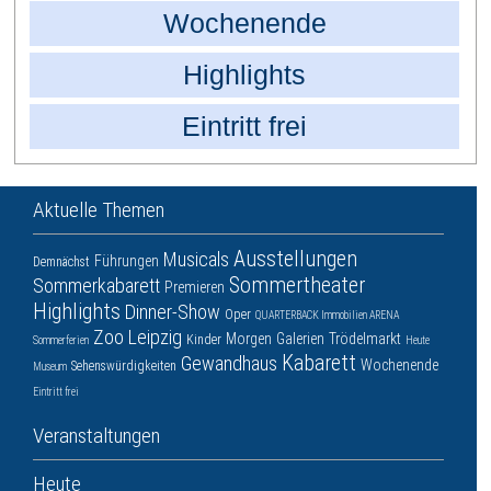
Wochenende
Highlights
Eintritt frei
Aktuelle Themen
Ausstellungen
Musicals
Führungen
Demnächst
Sommertheater
Sommerkabarett
Premieren
Highlights
Dinner-Show
Oper
QUARTERBACK Immobilien ARENA
Zoo Leipzig
Morgen
Galerien
Trödelmarkt
Kinder
Sommerferien
Heute
Kabarett
Gewandhaus
Wochenende
Sehenswürdigkeiten
Museum
Eintritt frei
Veranstaltungen
Heute