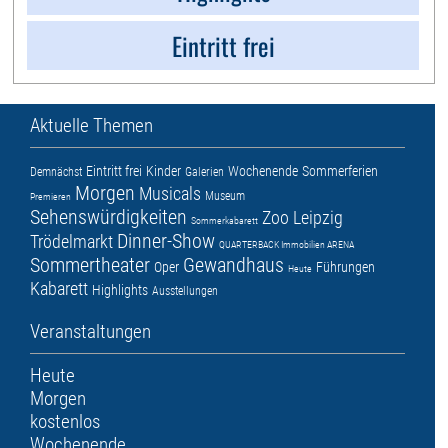
Eintritt frei
Aktuelle Themen
Eintritt frei
Kinder
Wochenende
Sommerferien
Demnächst
Galerien
Morgen
Musicals
Museum
Premieren
Sehenswürdigkeiten
Zoo Leipzig
Sommerkabarett
Dinner-Show
Trödelmarkt
QUARTERBACK Immobilien ARENA
Sommertheater
Gewandhaus
Oper
Führungen
Heute
Kabarett
Highlights
Ausstellungen
Veranstaltungen
Heute
Morgen
kostenlos
Wochenende