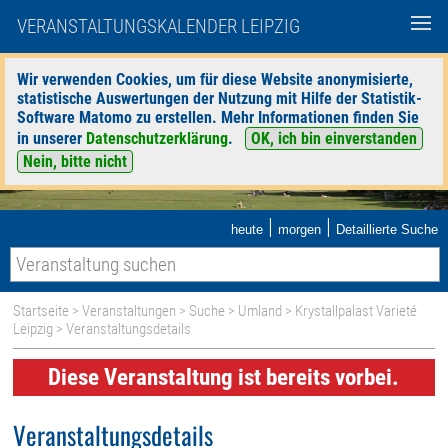
VERANSTALTUNGSKALENDER LEIPZIG
Wir verwenden Cookies, um für diese Website anonymisierte,
statistische Auswertungen der Nutzung mit Hilfe der Statistik-
Software Matomo zu erstellen. Mehr Informationen finden Sie
in unserer
Datenschutzerklärung
.
OK, ich bin einverstanden
Nein, bitte nicht
|
|
heute
morgen
Detaillierte Suche
Startseite
>
Veranstaltungen
>
Suche
>
Umland
>
Krystallpalast Varieté
Leipzig
> Veranstaltungsdetails
Diese Veranstaltung ist bereits vorbei.
Veranstaltungsdetails