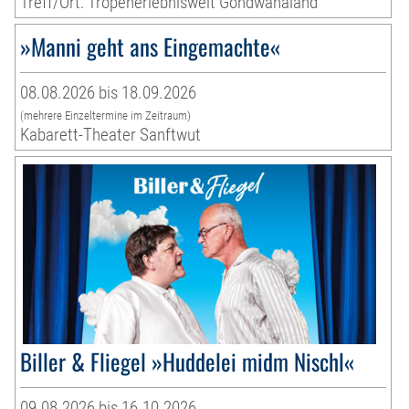
Treff/Ort: Tropenerlebniswelt Gondwanaland
»Manni geht ans Eingemachte«
08.08.2026 bis 18.09.2026
(mehrere Einzeltermine im Zeitraum)
Kabarett-Theater Sanftwut
Biller & Fliegel »Huddelei midm Nischl«
09.08.2026 bis 16.10.2026