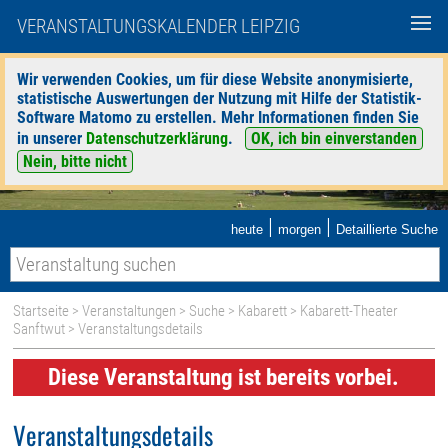
VERANSTALTUNGSKALENDER LEIPZIG
Wir verwenden Cookies, um für diese Website anonymisierte,
statistische Auswertungen der Nutzung mit Hilfe der Statistik-
Software Matomo zu erstellen. Mehr Informationen finden Sie
in unserer
Datenschutzerklärung
.
OK, ich bin einverstanden
Nein, bitte nicht
|
|
heute
morgen
Detaillierte Suche
Startseite
>
Veranstaltungen
>
Suche
>
Kabarett
>
Kabarett-Theater
Sanftwut
> Veranstaltungsdetails
Diese Veranstaltung ist bereits vorbei.
Veranstaltungsdetails