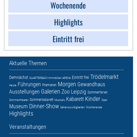
Wochenende
Highlights
Eintritt frei
Aktuelle Themen
Trödelmarkt
Demnächst
Eintritt frei
QUARTERBACK Immobilien ARENA
Morgen
Führungen
Gewandhaus
Premieren
Heute
Galerien
Ausstellungen
Zoo Leipzig
Sommerferien
Kinder
Kabarett
Sommerkabarett
Sommertheater
Musicals
Oper
Dinner-Show
Museum
Sehenswürdigkeiten
Wochenende
Highlights
Veranstaltungen