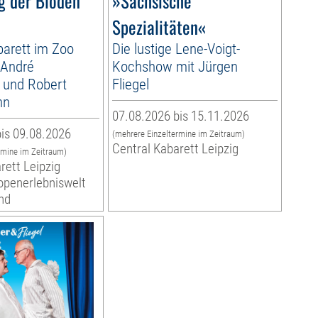
g der Blöden
»Sächsische
Spezialitäten«
arett im Zoo
Die lustige Lene-Voigt-
 André
Kochshow mit Jürgen
 und Robert
Fliegel
nn
07.08.2026 bis 15.11.2026
is 09.08.2026
(mehrere Einzeltermine im Zeitraum)
Central Kabarett Leipzig
rmine im Zeitraum)
rett Leipzig
ropenerlebniswelt
nd