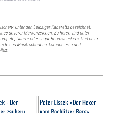
lischen« unter den Leipziger Kabaretts bezeichnet.
t eines unserer Markenzeichen. Zu hören sind unter
Trompete, Gitarre oder sogar Boomwhackers. Und dazu
. Texte und Musik schreiben, komponieren und
lbst.
ek - Der
Peter Lissek »Der Hexer
der zaubern
vom Rochlitzer Berg«