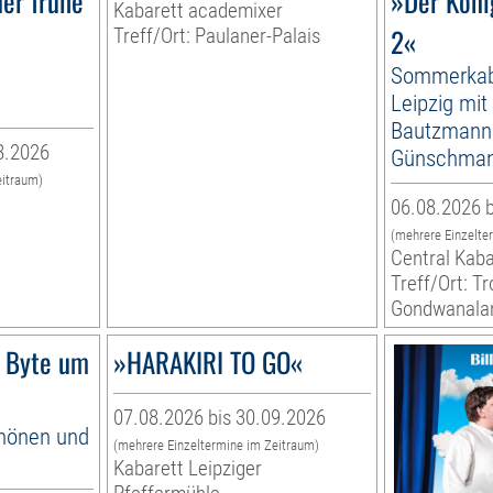
er frühe
»Der Köni
Kabarett academixer
2«
Treff/Ort: Paulaner-Palais
Sommerkab
Leipzig mit
Bautzmann
8.2026
Günschma
eitraum)
06.08.2026 b
(mehrere Einzelte
Central Kaba
Treff/Ort: T
Gondwanala
 Byte um
»HARAKIRI TO GO«
07.08.2026 bis 30.09.2026
hönen und
(mehrere Einzeltermine im Zeitraum)
Kabarett Leipziger