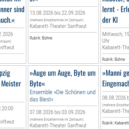
nner sind
lernt - Er
13.08.2026 bis 22.09.2026
auch.«
der KI
(mehrere Einzeltermine im Zeitraum)
Kabarett-Theater Sanftwut
2.2026
Mittwoch, 19
Rubrik: Bühne
Uhr
eitraum)
anftwut
Kabarett-Th
Rubrik: Bühne
pzig
»Auge um Auge, Byte um
»Manni ge
 Meister
Byte«
Eingemac
Ensemble »Die Schönen und
08.08.2026 b
das Biest«
(mehrere Einzelte
| 20:00
Kabarett-Th
07.08.2026 bis 03.09.2026
(mehrere Einzeltermine im Zeitraum)
anftwut
Rubrik: Kabarett
Kabarett-Theater Sanftwut