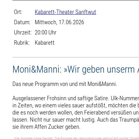
Ort:
Kabarett-Theater Sanftwut
Datum:
Mittwoch, 17.06.2026
Uhrzeit:
20:00 Uhr
Rubrik:
Kabarett
Moni&Manni: »Wir geben unserm A
Das neue Programm von und mit Moni&Manni.
Ausgelassener Frohsinn und saftige Satire. Ulk-Nummer
in Zeiten, wo einem vieles sauer aufstößt, möchten die 
die es noch werden wollen, den Feierabend versüßen un
lassen. Nicht nur sauer macht lustig. Auch das Traum
sie ihrem Affen Zucker geben.
Alle Angaben ohne Gewähr. Die Eingabe der Veranstaltungen erfolgt mit großer Sorgfa