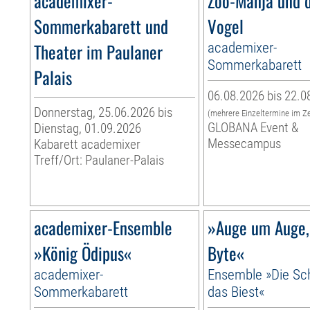
academixer-
Zoo-Manja und d
Sommerkabarett und
Vogel
Theater im Paulaner
academixer-
Sommerkabarett
Palais
06.08.2026 bis 22.0
Donnerstag, 25.06.2026 bis
(mehrere Einzeltermine im Z
GLOBANA Event &
Dienstag, 01.09.2026
Messecampus
Kabarett academixer
Treff/Ort: Paulaner-Palais
academixer-Ensemble
»Auge um Auge,
»König Ödipus«
Byte«
academixer-
Ensemble »Die Sc
Sommerkabarett
das Biest«