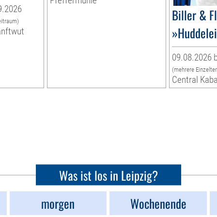
Pfeffermühle
9.2026
Biller & F
eitraum)
»Huddelei
anftwut
09.08.2026 b
(mehrere Einzelte
Central Kaba
Was ist los in Leipzig?
morgen
Wochenende