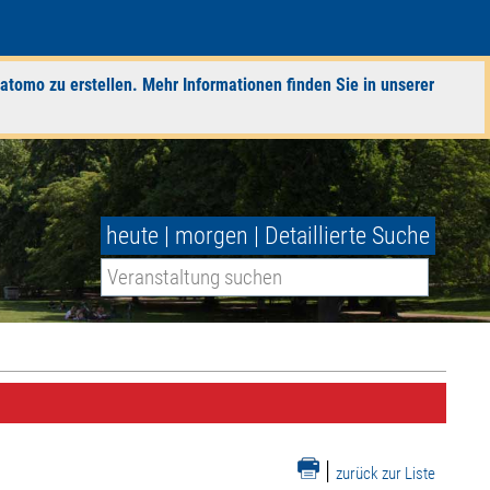
atomo zu erstellen. Mehr Informationen finden Sie in unserer
heute
|
morgen
|
Detaillierte Suche
|
zurück zur Liste