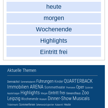
heute
morgen
Wochenende
Highlights
Eintritt frei
Aktuelle Themen
QUARTERBACK
Führungen
Kinder
Demnächst
Sommerkabarett
Immobilien ARENA
Oper
Sommertheater
Premieren
Galerien
Highlights
Zoo
Eintritt frei
Gewandhaus
Ausstellungen
Morgen
Leipzig
Dinner-Show
Musicals
Wochenende
Museum
Sommerferien
Heute
Trödelmarkt
Sehenswürdigkeiten
Kabarett