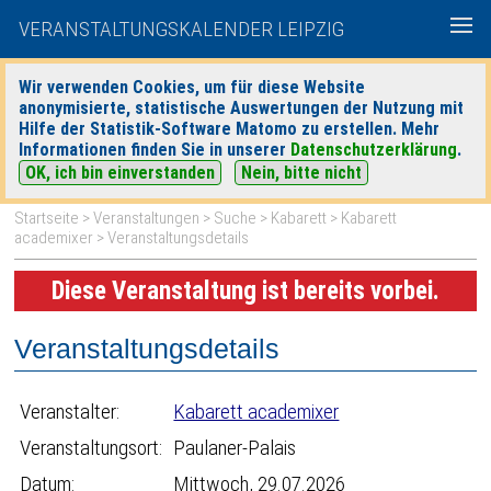
VERANSTALTUNGSKALENDER LEIPZIG
Wir verwenden Cookies, um für diese Website
anonymisierte, statistische Auswertungen der Nutzung mit
|
|
Hilfe der Statistik-Software Matomo zu erstellen. Mehr
heute
morgen
Detaillierte Suche
Informationen finden Sie in unserer
Datenschutzerklärung
.
OK, ich bin einverstanden
Nein, bitte nicht
Startseite
>
Veranstaltungen
>
Suche
>
Kabarett
>
Kabarett
academixer
> Veranstaltungsdetails
Diese Veranstaltung ist bereits vorbei.
Veranstaltungsdetails
Veranstalter:
Kabarett academixer
Veranstaltungsort:
Paulaner-Palais
Datum:
Mittwoch, 29.07.2026