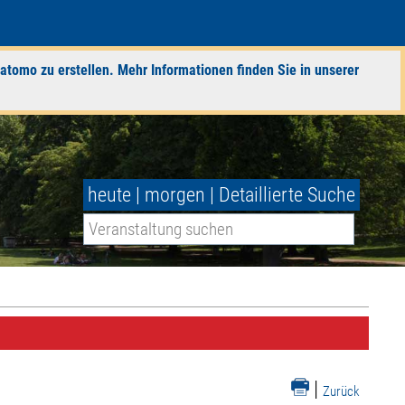
atomo zu erstellen. Mehr Informationen finden Sie in unserer
heute
|
morgen
|
Detaillierte Suche
|
Zurück