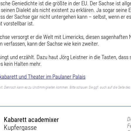
he Geniedichte ist die größte in der EU. Der Sachse ist allge
einen Dialekt als nicht existent zu erklären. Ja sogar seine Ex
 der Sachse gar nicht untergehen kann – selbst, wenn er es
 vorstellbar ist.
lsachse versorgt er die Welt mit Limericks, diesen sagenhaft
n verfassen, kann der Sachse wie kein zweiter.
ingt und erzählt. Dazu haut Jörg Leistner in die Tasten, dass
s kein Halten mehr.
barett und Theater im Paulaner Palais
lt. Dennoch kann es zu Unstimmigkeiten kommen. Bitte schauen Sie ggf. auch auf die Seite des 
Kabarett academixer
D
F
Kupfergasse