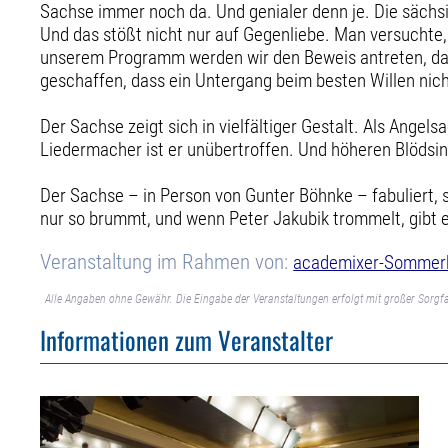
Sachse immer noch da. Und genialer denn je. Die sächsisc
Und das stößt nicht nur auf Gegenliebe. Man versuchte, s
unserem Programm werden wir den Beweis antreten, dass
geschaffen, dass ein Untergang beim besten Willen nicht
Der Sachse zeigt sich in vielfältiger Gestalt. Als Ange
Liedermacher ist er unübertroffen. Und höheren Blödsin
Der Sachse – in Person von Gunter Böhnke – fabuliert, s
nur so brummt, und wenn Peter Jakubik trommelt, gibt e
Veranstaltung im Rahmen von:
academixer-Sommerka
Alle Angaben ohne Gewähr. Die Eingabe der Veranstaltungen erfolgt mit großer Sorgfa
Informationen zum Veranstalter