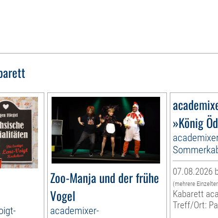
barett
academix
»König Öd
academixer
Sommerkab
07.08.2026 b
Zoo-Manja und der frühe
(mehrere Einzelte
Vogel
Kabarett ac
Treff/Ort: P
oigt-
academixer-