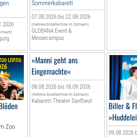
rgen
Sommerkabarett
07.08.2026 bis 22.08.2026
1.2026
(mehrere Einzeltermine im Zeitraum)
GLOBANA Event &
eitraum)
Messecampus
ipzig
»Manni geht ans
Eingemachte«
08.08.2026 bis 18.09.2026
(mehrere Einzeltermine im Zeitraum)
Kabarett-Theater Sanftwut
Blöden
Biller & F
»Huddelei
im Zoo
09.08.2026 b