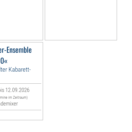
er-Ensemble
10«
lter Kabarett-
is 12.09.2026
rmine im Zeitraum)
ademixer