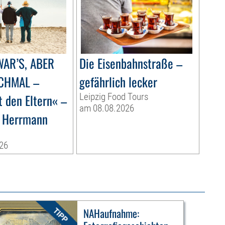
AR’S, ABER
Die Eisenbahnstraße –
CHMAL –
gefährlich lecker
t den Eltern« –
Leipzig Food Tours
am 08.08.2026
é Herrmann
26
NAHaufnahme: