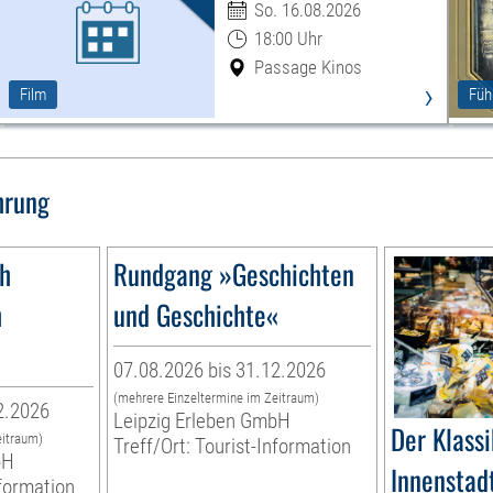
So. 16.08.2026
18:00 Uhr
Passage Kinos
›
Film
Füh
hrung
1h
Rundgang »Geschichten
h
und Geschichte«
07.08.2026 bis 31.12.2026
(mehrere Einzeltermine im Zeitraum)
2.2026
Leipzig Erleben GmbH
Der Klassi
eitraum)
Treff/Ort: Tourist-Information
bH
Innenstadt
nformation