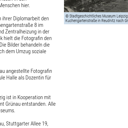
Menschen hier.
© Stadtgeschichtliches Museum Leipzig
 ihrer Diplomarbeit den
Kuchengartenstraße in Reudnitz nach Grü
engartenstraße 8 im
nd Zentralheizung in der
 hielt die Fotografin den
ie Bilder behandeln die
ach dem Umzug soziale
rau angestellte Fotografin
e Halle als Dozentin für
g ist in Kooperation mit
nt Grünau entstanden. Alle
useums.
, Stuttgarter Allee 19,