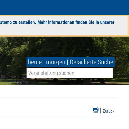
atomo zu erstellen. Mehr Informationen finden Sie in unserer
heute
|
morgen
|
Detaillierte Suche
|
Zurück