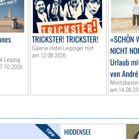
anes
TRICKSTER! TRICKSTER!
»SCHÖN W
Galerie Hotel Leipziger Hof
NICHT NO
am 12.08.2026
té Leipzig
Urlaub mi
17.10.2026
von Andr
Moritzbastei
am 14.08.20
HIDDENSEE