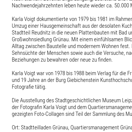
Nachwendejahrzehnten leben heute wieder ca. 50.000 
Karla Voigt dokumentierte von 1979 bis 1981 im Rahmen
Umzug einer Hausgemeinschaft aus der desolaten Kuch
Stadtteil Reudnitz in die neuen Plattenbauten mit Bad u
Großwohnsiedlung Grünau. Mit einem einfühlsamen Blick
Alltag zwischen Baustelle und modernem Wohnen fest. D
Sehnsüchte der Menschen sowie auch die Versuche, n
Beziehungen zu bewahren oder neue zu finden.
Karla Voigt war von 1978 bis 1988 beim Verlag für die F
und 19 Jahre an der Burg Giebichenstein Kunsthochschul
Fotografie tätig.
Die Ausstellung des Stadtgeschichtlichen Museum Leipzi
der Fotografin Karla Voigt und dem Quartiersmanageme
gezeigten Foto-Collagen sind Teil der Sammlung des M
Ort: Stadtteilladen Grünau, Quartiersmanagement Grünau