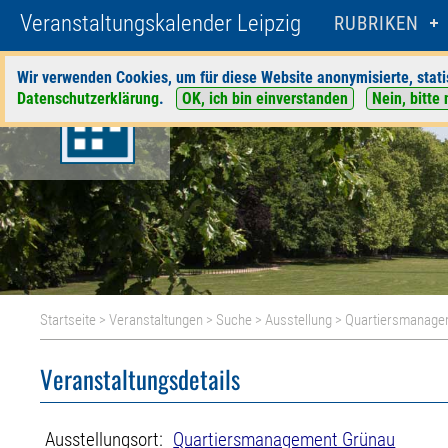
Veranstaltungskalender Leipzig
RUBRIKEN
Wir verwenden Cookies, um für diese Website anonymisierte, stati
Datenschutzerklärung
.
OK, ich bin einverstanden
Nein, bitte 
Startseite
>
Veranstaltungen
>
Suche
>
Ausstellung
>
Quartiersmanage
Veranstaltungsdetails
Ausstellungsort:
Quartiersmanagement Grünau