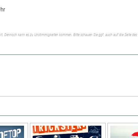
Uhr
lt. Dennoch kann es zu Unstimmigkeiten kommen. Bitte schauen Sie ggf. auch auf die Seite des 