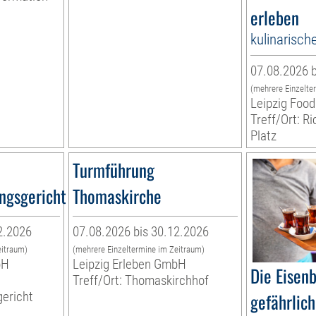
erleben
kulinarisch
07.08.2026 b
(mehrere Einzelte
Leipzig Food
Treff/Ort: R
Platz
Turmführung
ngsgericht
Thomaskirche
2.2026
07.08.2026 bis 30.12.2026
eitraum)
(mehrere Einzeltermine im Zeitraum)
bH
Leipzig Erleben GmbH
Die Eisen
Treff/Ort: Thomaskirchhof
ericht
gefährlich