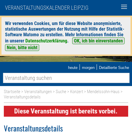
VERANSTALTUNGSKALENDER LEIPZIG
Wir verwenden Cookies, um für diese Website anonymisierte,
statistische Auswertungen der Nutzung mit Hilfe der Statistik-
Software Matomo zu erstellen. Mehr Informationen finden Sie
in unserer
Datenschutzerklärung
.
OK, ich bin einverstanden
Nein, bitte nicht
|
|
heute
morgen
Detaillierte Suche
Startseite
>
Veranstaltungen
>
Suche
>
Konzert
>
Mendelssohn-Haus
>
Veranstaltungsdetails
Diese Veranstaltung ist bereits vorbei.
Veranstaltungsdetails