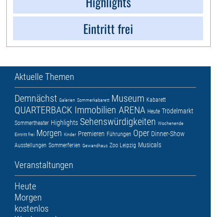
Highlights
Eintritt frei
Aktuelle Themen
Demnächst
Museum
Kabarett
Galerien
Sommerkabarett
QUARTERBACK Immobilien ARENA
Trödelmarkt
Heute
Sehenswürdigkeiten
Highlights
Sommertheater
Wochenende
Morgen
Oper
Premieren
Dinner-Show
Führungen
Eintritt frei
Kinder
Musicals
Ausstellungen
Sommerferien
Zoo Leipzig
Gewandhaus
Veranstaltungen
Heute
Morgen
kostenlos