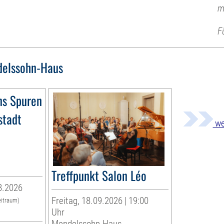
m
F
elssohn-Haus
ns Spuren
stadt
we
Treffpunkt Salon Léo
8.2026
Freitag, 18.09.2026 | 19:00
eitraum)
Uhr
Mendelssohn-Haus