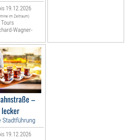
is 19.12.2026
rmine im Zeitraum)
 Tours
ichard-Wagner-
bahnstraße –
 lecker
e Stadtführung
is 19.12.2026