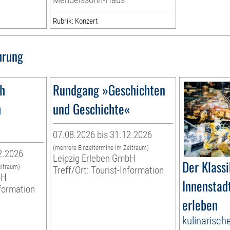
Rubrik: Konzert
hrung
1h
Rundgang »Geschichten
h
und Geschichte«
07.08.2026 bis 31.12.2026
(mehrere Einzeltermine im Zeitraum)
2.2026
Leipzig Erleben GmbH
Der Klassi
eitraum)
Treff/Ort: Tourist-Information
bH
Innenstadt
nformation
erleben
kulinarisch