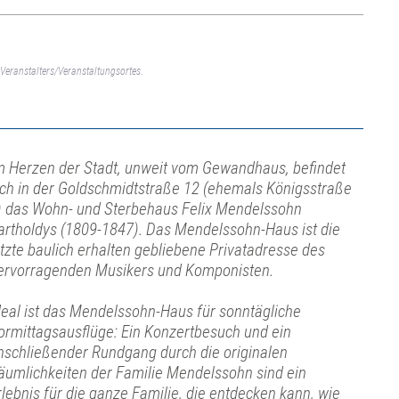
Veranstalters/Veranstaltungsortes.
m Herzen der Stadt, unweit vom Gewandhaus, befindet
ich in der Goldschmidtstraße 12 (ehemals Königsstraße
) das Wohn- und Sterbehaus Felix Mendelssohn
artholdys (1809-1847). Das Mendelssohn-Haus ist die
etzte baulich erhalten gebliebene Privatadresse des
ervorragenden Musikers und Komponisten.
deal ist das Mendelssohn-Haus für sonntägliche
ormittagsausflüge: Ein Konzertbesuch und ein
nschließender Rundgang durch die originalen
äumlichkeiten der Familie Mendelssohn sind ein
rlebnis für die ganze Familie, die entdecken kann, wie