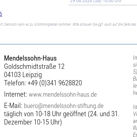
29.08.2026 (Sa) 10:00 Uhr
6
lt. Dennoch kann es zu Unstimmigkeiten kommen. Bitte schauen Sie ggf. auch auf die Seite des 
Mendelssohn-Haus
I
s
Goldschmidtstraße 12
5
04103 Leipzig
B
Telefon:
+49 (0)341 9628820
l
h
Internet:
www.mendelssohn-haus.de
E-Mail:
buero@mendelssohn-stiftung.de
I
täglich von 10-18 Uhr geöffnet (24. und 31.
V
a
Dezember 10-15 Uhr)
R
E