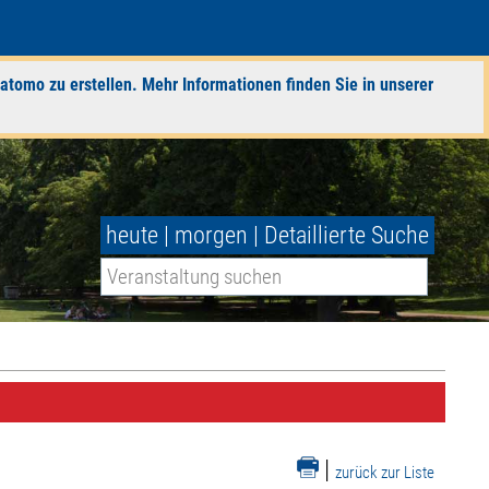
atomo zu erstellen. Mehr Informationen finden Sie in unserer
heute
|
morgen
|
Detaillierte Suche
|
zurück zur Liste