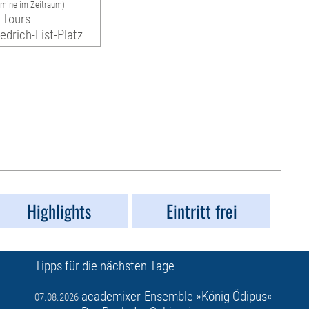
rmine im Zeitraum)
 Tours
iedrich-List-Platz
Highlights
Eintritt frei
Tipps für die nächsten Tage
academixer-Ensemble »König Ödipus«
07.08.2026