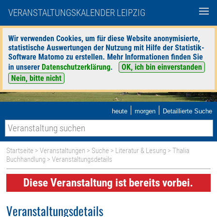
VERANSTALTUNGSKALENDER LEIPZIG
Wir verwenden Cookies, um für diese Website anonymisierte,
statistische Auswertungen der Nutzung mit Hilfe der Statistik-
Software Matomo zu erstellen. Mehr Informationen finden Sie
in unserer
Datenschutzerklärung
.
OK, ich bin einverstanden
Nein, bitte nicht
|
|
heute
morgen
Detaillierte Suche
Startseite
>
Veranstaltungen
>
Suche
>
Literatur & Lesung
>
Thalia
Buchhandlung
> Veranstaltungsdetails
Diese Veranstaltung ist bereits vorbei.
Veranstaltungsdetails