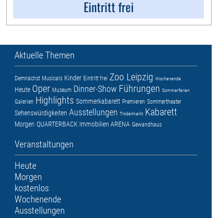
Eintritt frei
Aktuelle Themen
Zoo Leipzig
Kinder
Demnächst
Musicals
Eintritt frei
Wochenende
Oper
Führungen
Dinner-Show
Heute
Museum
Sommerferien
Highlights
Sommerkabarett
Galerien
Premieren
Sommertheater
Kabarett
Ausstellungen
Sehenswürdigkeiten
Trödelmarkt
Morgen
QUARTERBACK Immobilien ARENA
Gewandhaus
Veranstaltungen
Heute
Morgen
kostenlos
Wochenende
Ausstellungen