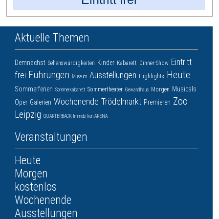
Aktuelle Themen
Eintritt
Demnächst
Kinder
Sehenswürdigkeiten
Kabarett
Dinner-Show
Führungen
Heute
frei
Ausstellungen
Highlights
Museum
Sommerferien
Musicals
Sommertheater
Morgen
Sommerkabarett
Gewandhaus
Zoo
Wochenende
Trödelmarkt
Oper
Galerien
Premieren
Leipzig
QUARTERBACK Immobilien ARENA
Veranstaltungen
Heute
Morgen
kostenlos
Wochenende
Ausstellungen