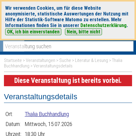
Wir verwenden Cookies, um für diese Website
anonymisierte, statistische Auswertungen der Nutzung mit
Hilfe der Statistik-Software Matomo zu erstellen. Mehr
Informationen finden Sie in unserer
Datenschutzerklärung
.
OK, ich bin einverstanden
Nein, bitte nicht
|
|
heute
morgen
Detaillierte Suche
Startseite
>
Veranstaltungen
>
Suche
>
Literatur & Lesung
>
Thalia
Buchhandlung
> Veranstaltungsdetails
Diese Veranstaltung ist bereits vorbei.
Veranstaltungsdetails
Ort:
Thalia Buchhandlung
Datum:
Mittwoch, 15.07.2026
Uhrzeit:
18:30 Uhr