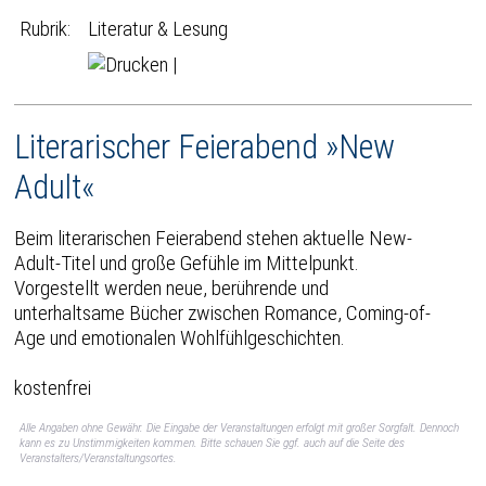
Rubrik:
Literatur & Lesung
|
Literarischer Feierabend »New
Adult«
Beim literarischen Feierabend stehen aktuelle New-
Adult-Titel und große Gefühle im Mittelpunkt.
Vorgestellt werden neue, berührende und
unterhaltsame Bücher zwischen Romance, Coming-of-
Age und emotionalen Wohlfühlgeschichten.
kostenfrei
Alle Angaben ohne Gewähr. Die Eingabe der Veranstaltungen erfolgt mit großer Sorgfalt. Dennoch
kann es zu Unstimmigkeiten kommen. Bitte schauen Sie ggf. auch auf die Seite des
Veranstalters/Veranstaltungsortes.