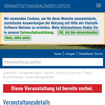
VERANSTALTUNGSKALENDER LEIPZIG
Wir verwenden Cookies, um für diese Website anonymisierte,
statistische Auswertungen der Nutzung mit Hilfe der Statistik-
Software Matomo zu erstellen. Mehr Informationen finden Sie
in unserer
Datenschutzerklärung
.
OK, ich bin einverstanden
Nein, bitte nicht
|
|
heute
morgen
Detaillierte Suche
Startseite
>
Veranstaltungen
>
Suche
>
Literatur & Lesung
>
Thalia
Buchhandlung
> Veranstaltungsdetails
Diese Veranstaltung ist bereits vorbei.
Veranstaltungsdetails