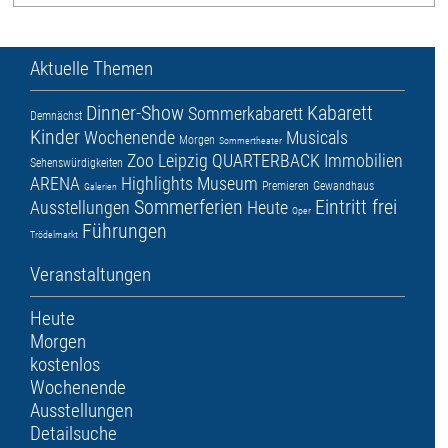
Aktuelle Themen
Dinner-Show
Kabarett
Sommerkabarett
Demnächst
Kinder
Wochenende
Musicals
Morgen
Sommertheater
Zoo Leipzig
QUARTERBACK Immobilien
Sehenswürdigkeiten
ARENA
Highlights
Museum
Premieren
Gewandhaus
Galerien
Sommerferien
Eintritt frei
Ausstellungen
Heute
Oper
Führungen
Trödelmarkt
Veranstaltungen
Heute
Morgen
kostenlos
Wochenende
Ausstellungen
Detailsuche