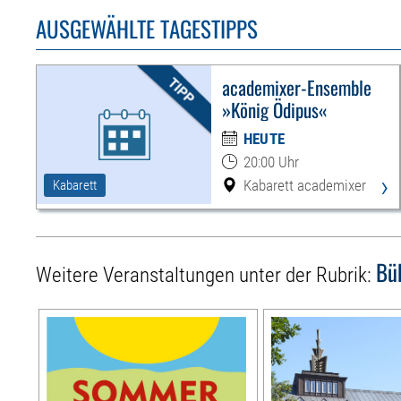
AUSGEWÄHLTE TAGESTIPPS
academixer-Ensemble
»König Ödipus«
HEUTE
20:00 Uhr
›
Kabarett academixer
Kabarett
Bü
Weitere Veranstaltungen unter der Rubrik: