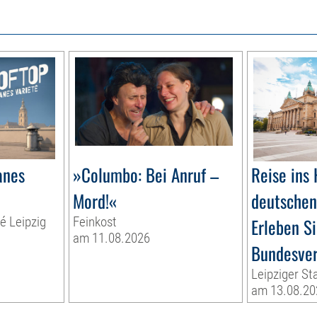
anes
»Columbo: Bei Anruf –
Reise ins 
Mord!«
deutschen 
té Leipzig
Feinkost
Erleben Si
am 11.08.2026
Bundesver
Leipziger St
am 13.08.20