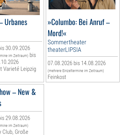
– Urbanes
»Columbo: Bei Anruf –
Mord!«
Sommertheater
is 30.09.2026
theaterLIPSIA
bis
rmine im Zeitraum)
.10.2026
07.08.2026 bis 14.08.2026
t Varieté Leipzig
(mehrere Einzeltermine im Zeitraum)
Feinkost
how – New &
s
is 29.08.2026
rmine im Zeitraum)
y Club, Große