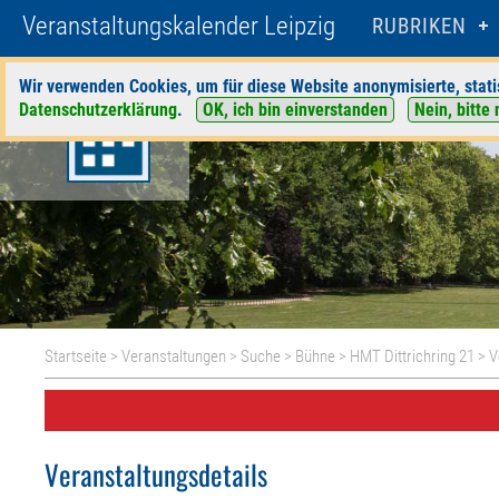
Veranstaltungskalender Leipzig
RUBRIKEN
Wir verwenden Cookies, um für diese Website anonymisierte, stati
Datenschutzerklärung
.
OK, ich bin einverstanden
Nein, bitte 
Startseite
>
Veranstaltungen
>
Suche
>
Bühne
>
HMT Dittrichring 21
> V
Veranstaltungsdetails