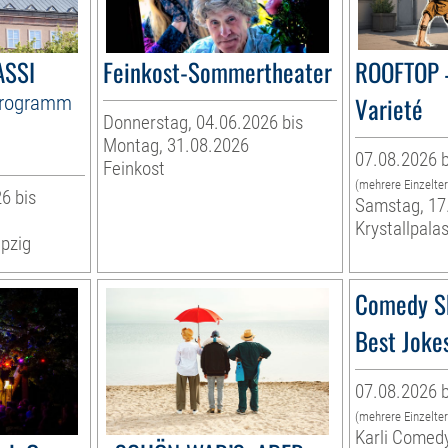
ASSI
Feinkost-Sommertheater
ROOFTOP 
Programm
Varieté
Donnerstag, 04.06.2026 bis
Montag, 31.08.2026
07.08.2026 b
Feinkost
(mehrere Einzelte
6 bis
Samstag, 17
Krystallpalas
pzig
Comedy S
Best Joke
07.08.2026 b
(mehrere Einzelte
Karli Comed