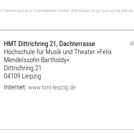
lt. Dennoch kann es zu Unstimmigkeiten kommen. Bitte schauen Sie ggf. auch auf die Seite des 
HMT Dittrichring 21, Dachterrasse
ä
Hochschule für Musik und Theater »Felix
Mendelssohn Bartholdy«
Dittrichring 21
04109 Leipzig
Internet:
www.hmt-leipzig.de