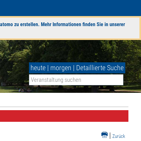
atomo zu erstellen. Mehr Informationen finden Sie in unserer
heute
|
morgen
|
Detaillierte Suche
|
Zurück