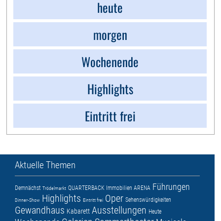
heute
morgen
Wochenende
Highlights
Eintritt frei
Aktuelle Themen
Führungen
Demnächst
QUARTERBACK Immobilien ARENA
Trödelmarkt
Highlights
Oper
Sehenswürdigkeiten
Dinner-Show
Eintritt frei
Gewandhaus
Ausstellungen
Kabarett
Heute