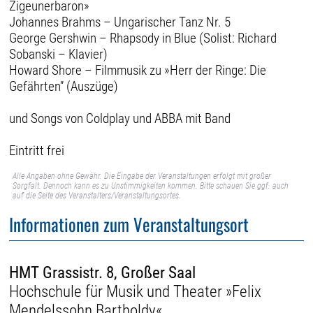
Zigeunerbaron»
Johannes Brahms – Ungarischer Tanz Nr. 5
George Gershwin – Rhapsody in Blue (Solist: Richard
Sobanski – Klavier)
Howard Shore – Filmmusik zu »Herr der Ringe: Die
Gefährten” (Auszüge)
und Songs von Coldplay und ABBA mit Band
Eintritt frei
Alle Angaben ohne Gewähr. Die Eingabe der Veranstaltungen erfolgt mit großer
Sorgfalt. Dennoch kann es zu Unstimmigkeiten kommen. Bitte schauen Sie ggf. auch
auf die Seite des Veranstalters/Veranstaltungsortes.
Informationen zum Veranstaltungsort
HMT Grassistr. 8, Großer Saal
Hochschule für Musik und Theater »Felix
Mendelssohn Bartholdy«