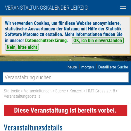
VERANSTALTUNGSKALENDER LEIPZIG
Wir verwenden Cookies, um für diese Website anonymisierte,
statistische Auswertungen der Nutzung mit Hilfe der Statistik-
Software Matomo zu erstellen. Mehr Informationen finden Sie
in unserer
Datenschutzerklärung
.
OK, ich bin einverstanden
Nein, bitte nicht
|
|
heute
morgen
Detaillierte Suche
Startseite
>
Veranstaltungen
>
Suche
>
Konzert
>
HMT Grassistr. 8
>
Veranstaltungsdetails
Diese Veranstaltung ist bereits vorbei.
Veranstaltungsdetails