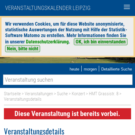
VERANSTALTUNGSKALENDER LEIPZIG
Wir verwenden Cookies, um für diese Website anonymisierte,
statistische Auswertungen der Nutzung mit Hilfe der Statistik-
Software Matomo zu erstellen. Mehr Informationen finden Sie
in unserer
Datenschutzerklärung
.
OK, ich bin einverstanden
Nein, bitte nicht
|
|
heute
morgen
Detaillierte Suche
Startseite
>
Veranstaltungen
>
Suche
>
Konzert
>
HMT Grassistr. 8
>
Veranstaltungsdetails
Diese Veranstaltung ist bereits vorbei.
Veranstaltungsdetails