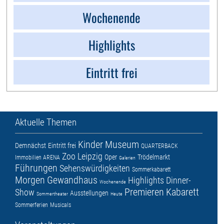
Wochenende
Highlights
Eintritt frei
Aktuelle Themen
Kinder
Museum
Demnächst
Eintritt frei
QUARTERBACK
Zoo Leipzig
Oper
Trödelmarkt
Immobilien ARENA
Galerien
Führungen
Sehenswürdigkeiten
Sommerkabarett
Morgen
Gewandhaus
Highlights
Dinner-
Wochenende
Premieren
Kabarett
Show
Ausstellungen
Sommertheater
Heute
Sommerferien
Musicals