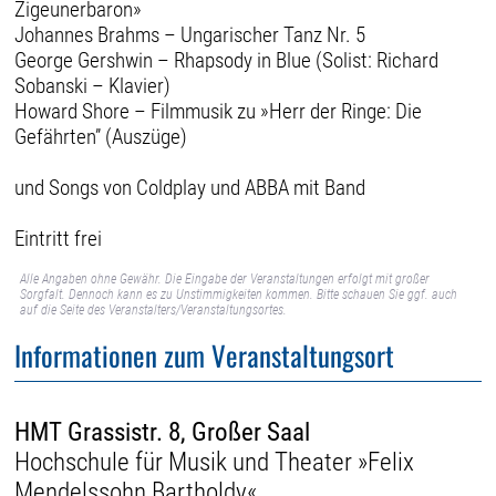
Zigeunerbaron»
Johannes Brahms – Ungarischer Tanz Nr. 5
George Gershwin – Rhapsody in Blue (Solist: Richard
Sobanski – Klavier)
Howard Shore – Filmmusik zu »Herr der Ringe: Die
Gefährten” (Auszüge)
und Songs von Coldplay und ABBA mit Band
Eintritt frei
Alle Angaben ohne Gewähr. Die Eingabe der Veranstaltungen erfolgt mit großer
Sorgfalt. Dennoch kann es zu Unstimmigkeiten kommen. Bitte schauen Sie ggf. auch
auf die Seite des Veranstalters/Veranstaltungsortes.
Informationen zum Veranstaltungsort
HMT Grassistr. 8, Großer Saal
Hochschule für Musik und Theater »Felix
Mendelssohn Bartholdy«