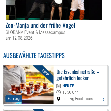
Zoo-Manja und der frühe Vogel
GLOBANA Event & Messecampus
am 12.08.2026
AUSGEWÄHLTE TAGESTIPPS
Die Eisenbahnstraße –
gefährlich lecker
HEUTE
16:30 Uhr
›
Leipzig Food Tours
Führung