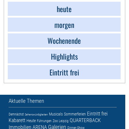
heute
morgen
Wochenende
Highlights
Eintritt frei
Aktuelle Themen
Eintritt frei
Musicals
Sommerferien
Demnächst
Sehenswürdigkeiten
Kabarett
QUARTERBACK
Heute
Führungen
Zoo Leipzig
Galerien
Immobilien ARENA
Dinner-Show