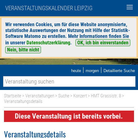
VERANSTALTUNGSKALENDER LEIPZIG
Wir verwenden Cookies, um für diese Website anonymisierte,
statistische Auswertungen der Nutzung mit Hilfe der Statistik-
Software Matomo zu erstellen. Mehr Informationen finden Sie
in unserer
Datenschutzerklärung
.
OK, ich bin einverstanden
Nein, bitte nicht
|
|
heute
morgen
Detaillierte Suche
Startseite
>
Veranstaltungen
>
Suche
>
Konzert
>
HMT Grassistr. 8
>
Veranstaltungsdetails
Diese Veranstaltung ist bereits vorbei.
Veranstaltungsdetails