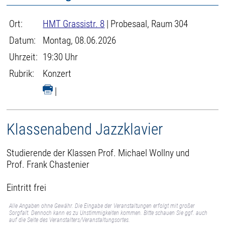
Ort:
HMT Grassistr. 8
| Probesaal, Raum 304
Datum:
Montag, 08.06.2026
Uhrzeit:
19:30 Uhr
Rubrik:
Konzert
|
Klassenabend Jazzklavier
Studierende der Klassen Prof. Michael Wollny und
Prof. Frank Chastenier
Eintritt frei
Alle Angaben ohne Gewähr. Die Eingabe der Veranstaltungen erfolgt mit großer
Sorgfalt. Dennoch kann es zu Unstimmigkeiten kommen. Bitte schauen Sie ggf. auch
auf die Seite des Veranstalters/Veranstaltungsortes.