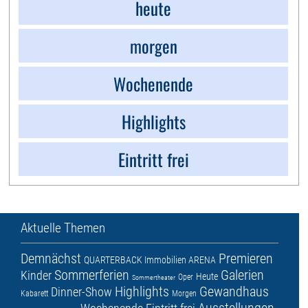
heute
morgen
Wochenende
Highlights
Eintritt frei
Aktuelle Themen
Demnächst
Premieren
QUARTERBACK Immobilien ARENA
Sommerferien
Galerien
Kinder
Heute
Oper
Sommertheater
Highlights
Gewandhaus
Dinner-Show
Kabarett
Morgen