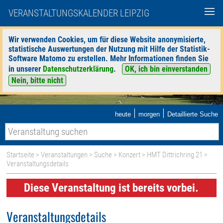
VERANSTALTUNGSKALENDER LEIPZIG
Wir verwenden Cookies, um für diese Website anonymisierte,
statistische Auswertungen der Nutzung mit Hilfe der Statistik-
Software Matomo zu erstellen. Mehr Informationen finden Sie
in unserer
Datenschutzerklärung
.
OK, ich bin einverstanden
Nein, bitte nicht
|
|
heute
morgen
Detaillierte Suche
Startseite
>
Veranstaltungen
>
Suche
>
Konzert
>
HMT Dittrichring 21
>
Veranstaltungsdetails
Diese Veranstaltung ist bereits vorbei.
Veranstaltungsdetails