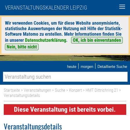
VERANSTALTUNGSKALENDER LEIPZIG
Wir verwenden Cookies, um für diese Website anonymisierte,
statistische Auswertungen der Nutzung mit Hilfe der Statistik-
Software Matomo zu erstellen. Mehr Informationen finden Sie
in unserer
Datenschutzerklärung
.
OK, ich bin einverstanden
Nein, bitte nicht
|
|
heute
morgen
Detaillierte Suche
Startseite
>
Veranstaltungen
>
Suche
>
Konzert
>
HMT Dittrichring 21
>
Veranstaltungsdetails
Diese Veranstaltung ist bereits vorbei.
Veranstaltungsdetails