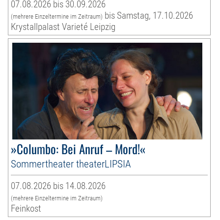
07.08.2026 bis 30.09.2026
bis Samstag, 17.10.2026
(mehrere Einzeltermine im Zeitraum)
Krystallpalast Varieté Leipzig
»Columbo: Bei Anruf – Mord!«
Sommertheater theaterLIPSIA
07.08.2026 bis 14.08.2026
(mehrere Einzeltermine im Zeitraum)
Feinkost