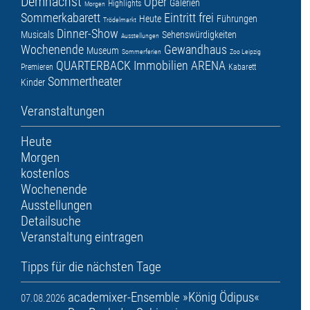
Demnächst
Oper
Galerien
Highlights
Morgen
Sommerkabarett
Eintritt frei
Heute
Führungen
Trödelmarkt
Dinner-Show
Musicals
Sehenswürdigkeiten
Ausstellungen
Wochenende
Gewandhaus
Museum
Sommerferien
Zoo Leipzig
QUARTERBACK Immobilien ARENA
Premieren
Kabarett
Sommertheater
Kinder
Veranstaltungen
Heute
Morgen
kostenlos
Wochenende
Ausstellungen
Detailsuche
Veranstaltung eintragen
Tipps für die nächsten Tage
academixer-Ensemble »König Ödipus«
07.08.2026