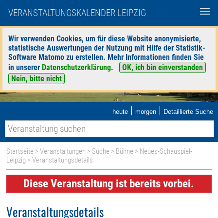
VERANSTALTUNGSKALENDER LEIPZIG
Wir verwenden Cookies, um für diese Website anonymisierte,
statistische Auswertungen der Nutzung mit Hilfe der Statistik-
Software Matomo zu erstellen. Mehr Informationen finden Sie
in unserer
Datenschutzerklärung
.
OK, ich bin einverstanden
Nein, bitte nicht
|
|
heute
morgen
Detaillierte Suche
Startseite
>
Veranstaltungen
>
Suche
>
Bühne
>
Neues-Schauspiel-
Leipzig
> Veranstaltungsdetails
Diese Veranstaltung ist bereits vorbei.
Veranstaltungsdetails