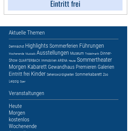
Eintritt frei
Aktuelle Themen
Highlights
Führungen
Sommerferien
Demnächst
Ausstellungen
Museum
Dinner-
Wochenende
Musicals
Trödelmarkt
Sommertheater
Show
QUARTERBACK Immobilien ARENA
Heute
Morgen
Kabarett
Gewandhaus
Premieren
Galerien
Kinder
Eintritt frei
Sommerkabarett
Sehenswürdigkeiten
Zoo
Leipzig
Oper
Veranstaltungen
Heute
Morgen
kostenlos
Wochenende