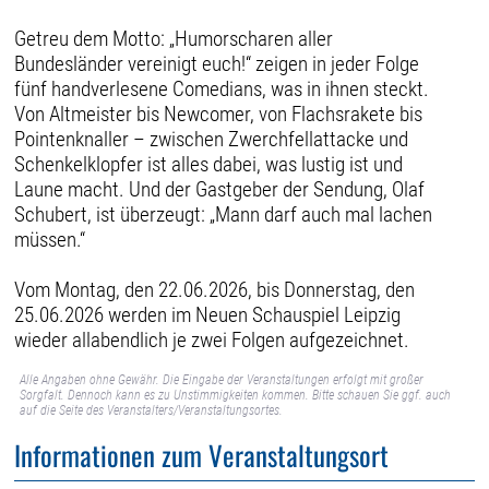
Getreu dem Motto: „Humorscharen aller
Bundesländer vereinigt euch!“ zeigen in jeder Folge
fünf handverlesene Comedians, was in ihnen steckt.
Von Altmeister bis Newcomer, von Flachsrakete bis
Pointenknaller – zwischen Zwerchfellattacke und
Schenkelklopfer ist alles dabei, was lustig ist und
Laune macht. Und der Gastgeber der Sendung, Olaf
Schubert, ist überzeugt: „Mann darf auch mal lachen
müssen.“
Vom Montag, den 22.06.2026, bis Donnerstag, den
25.06.2026 werden im Neuen Schauspiel Leipzig
wieder allabendlich je zwei Folgen aufgezeichnet.
Alle Angaben ohne Gewähr. Die Eingabe der Veranstaltungen erfolgt mit großer
Sorgfalt. Dennoch kann es zu Unstimmigkeiten kommen. Bitte schauen Sie ggf. auch
auf die Seite des Veranstalters/Veranstaltungsortes.
Informationen zum Veranstaltungsort