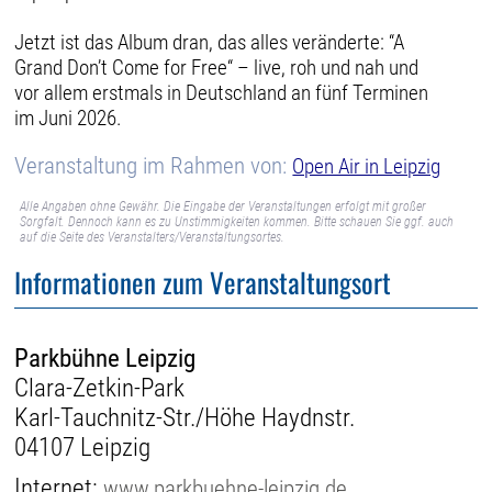
Jetzt ist das Album dran, das alles veränderte: “A
Grand Don’t Come for Free“ – live, roh und nah und
vor allem erstmals in Deutschland an fünf Terminen
im Juni 2026.
Veranstaltung im Rahmen von:
Open Air in Leipzig
Alle Angaben ohne Gewähr. Die Eingabe der Veranstaltungen erfolgt mit großer
Sorgfalt. Dennoch kann es zu Unstimmigkeiten kommen. Bitte schauen Sie ggf. auch
auf die Seite des Veranstalters/Veranstaltungsortes.
Informationen zum Veranstaltungsort
Parkbühne Leipzig
Clara-Zetkin-Park
Karl-Tauchnitz-Str./Höhe Haydnstr.
04107 Leipzig
Internet:
www.parkbuehne-leipzig.de