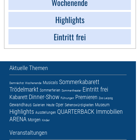
Wochenende
Highlights
Eintritt frei
Aktuelle Themen
Sommerkabarett
Musicals
Demnächst
Wochenende
Trödelmarkt
Eintritt frei
Sommerferien
Sommertheater
Dinner-Show
Kabarett
Premieren
Führungen
Zoo Leipzig
Gewandhaus
Oper
Museum
Galerien
Heute
Sehenswürdigkeiten
Highlights
QUARTERBACK Immobilien
Ausstellungen
ARENA
Morgen
Kinder
Veranstaltungen