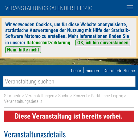
VERANSTALTUNGSKALENDER LEIPZIG
Wir verwenden Cookies, um für diese Website anonymisierte,
statistische Auswertungen der Nutzung mit Hilfe der Statistik-
Software Matomo zu erstellen. Mehr Informationen finden Sie
in unserer
Datenschutzerklärung
.
OK, ich bin einverstanden
Nein, bitte nicht
|
|
heute
morgen
Detaillierte Suche
Startseite
>
Veranstaltungen
>
Suche
>
Konzert
>
Parkbühne Leipzig
>
Veranstaltungsdetails
Diese Veranstaltung ist bereits vorbei.
Veranstaltungsdetails