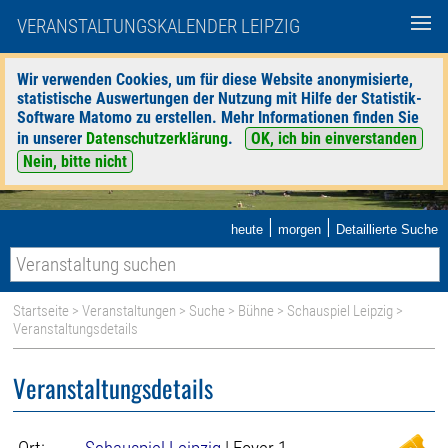
VERANSTALTUNGSKALENDER LEIPZIG
Wir verwenden Cookies, um für diese Website anonymisierte,
statistische Auswertungen der Nutzung mit Hilfe der Statistik-
Software Matomo zu erstellen. Mehr Informationen finden Sie
in unserer
Datenschutzerklärung
.
OK, ich bin einverstanden
Nein, bitte nicht
|
|
heute
morgen
Detaillierte Suche
Startseite
>
Veranstaltungen
>
Suche
>
Bühne
>
Schauspiel Leipzig
>
Veranstaltungsdetails
Veranstaltungsdetails