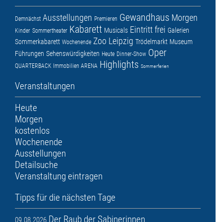
Gewandhaus
Ausstellungen
Morgen
Demnächst
Premieren
Kabarett
Eintritt frei
Musicals
Galerien
Kinder
Sommertheater
Zoo Leipzig
Sommerkabarett
Trödelmarkt
Museum
Wochenende
Oper
Führungen
Sehenswürdigkeiten
Heute
Dinner-Show
Highlights
QUARTERBACK Immobilien ARENA
Sommerferien
Veranstaltungen
Heute
Morgen
kostenlos
Wochenende
Ausstellungen
Detailsuche
Veranstaltung eintragen
Tipps für die nächsten Tage
Der Raub der Sabinerinnen
09.08.2026