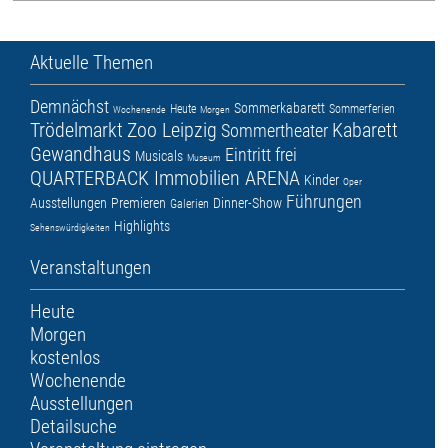
Aktuelle Themen
Demnächst
Sommerkabarett
Heute
Sommerferien
Wochenende
Morgen
Trödelmarkt
Zoo Leipzig
Kabarett
Sommertheater
Gewandhaus
Eintritt frei
Musicals
Museum
QUARTERBACK Immobilien ARENA
Kinder
Oper
Führungen
Ausstellungen
Premieren
Dinner-Show
Galerien
Highlights
Sehenswürdigkeiten
Veranstaltungen
Heute
Morgen
kostenlos
Wochenende
Ausstellungen
Detailsuche