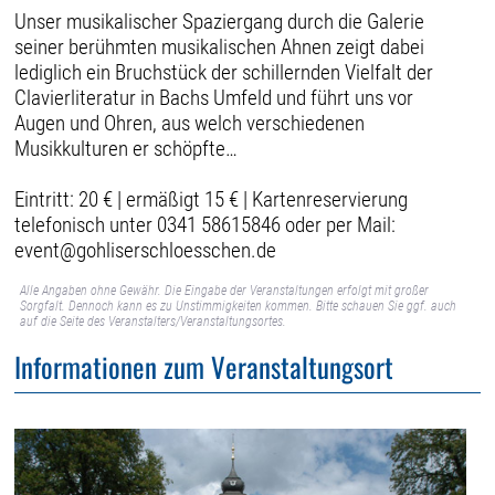
Unser musikalischer Spaziergang durch die Galerie
seiner berühmten musikalischen Ahnen zeigt dabei
lediglich ein Bruchstück der schillernden Vielfalt der
Clavierliteratur in Bachs Umfeld und führt uns vor
Augen und Ohren, aus welch verschiedenen
Musikkulturen er schöpfte…
Eintritt: 20 € | ermäßigt 15 € | Kartenreservierung
telefonisch unter 0341 58615846 oder per Mail:
event@gohliserschloesschen.de
Alle Angaben ohne Gewähr. Die Eingabe der Veranstaltungen erfolgt mit großer
Sorgfalt. Dennoch kann es zu Unstimmigkeiten kommen. Bitte schauen Sie ggf. auch
auf die Seite des Veranstalters/Veranstaltungsortes.
Informationen zum Veranstaltungsort