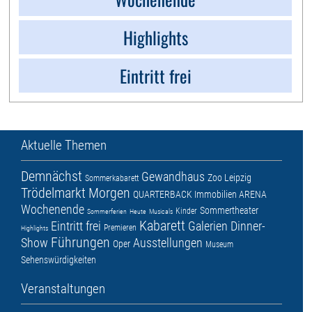
Highlights
Eintritt frei
Aktuelle Themen
Demnächst
Gewandhaus
Zoo Leipzig
Sommerkabarett
Trödelmarkt
Morgen
QUARTERBACK Immobilien ARENA
Wochenende
Sommertheater
Kinder
Sommerferien
Heute
Musicals
Kabarett
Eintritt frei
Galerien
Dinner-
Premieren
Highlights
Führungen
Show
Ausstellungen
Oper
Museum
Sehenswürdigkeiten
Veranstaltungen