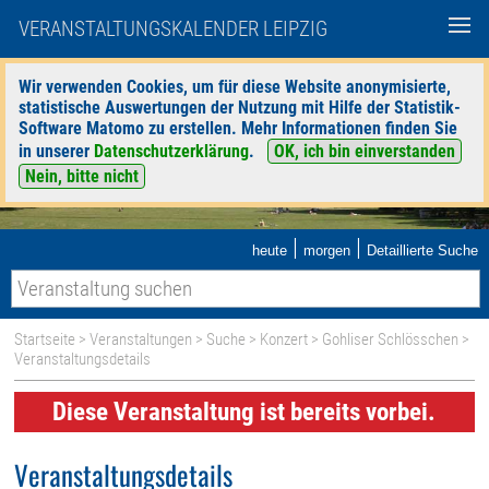
VERANSTALTUNGSKALENDER LEIPZIG
Wir verwenden Cookies, um für diese Website anonymisierte,
statistische Auswertungen der Nutzung mit Hilfe der Statistik-
Software Matomo zu erstellen. Mehr Informationen finden Sie
in unserer
Datenschutzerklärung
.
OK, ich bin einverstanden
Nein, bitte nicht
|
|
heute
morgen
Detaillierte Suche
Startseite
>
Veranstaltungen
>
Suche
>
Konzert
>
Gohliser Schlösschen
>
Veranstaltungsdetails
Diese Veranstaltung ist bereits vorbei.
Veranstaltungsdetails