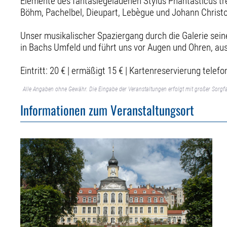
Elemente des fantasiegeladenen Stylus Phantasticus tr
Böhm, Pachelbel, Dieupart, Lebègue und Johann Christo
Unser musikalischer Spaziergang durch die Galerie seine
in Bachs Umfeld und führt uns vor Augen und Ohren, au
Eintritt: 20 € | ermäßigt 15 € | Kartenreservierung tel
Alle Angaben ohne Gewähr. Die Eingabe der Veranstaltungen erfolgt mit großer Sorgfa
Informationen zum Veranstaltungsort