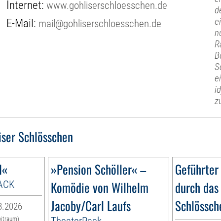
Internet:
www.gohliserschloesschen.de
d
e
E-Mail:
mail@gohliserschloesschen.de
n
R
B
S
e
i
z
iser Schlösschen
l«
»Pension Schöller« –
Geführter
ACK
Komödie von Wilhelm
durch das
Jacoby/Carl Laufs
Schlössch
8.2026
TheaterPack
eitraum)