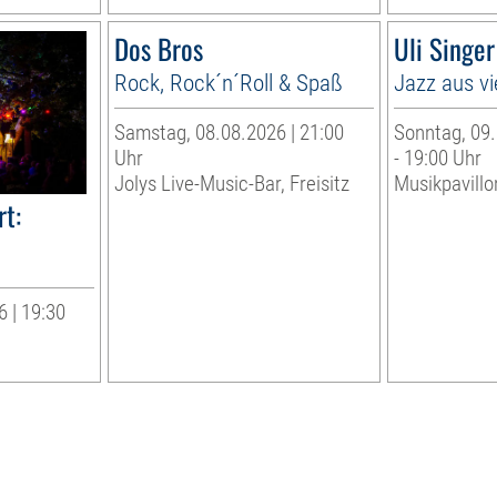
Dos Bros
Uli Singe
Rock, Rock´n´Roll & Spaß
Jazz aus vi
Samstag, 08.08.2026 | 21:00
Sonntag, 09.
Uhr
- 19:00 Uhr
Jolys Live-Music-Bar, Freisitz
Musikpavillo
t:
 | 19:30