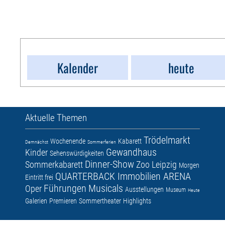
Kalender
heute
Aktuelle Themen
Trödelmarkt
Wochenende
Kabarett
Demnächst
Sommerferien
Gewandhaus
Kinder
Sehenswürdigkeiten
Dinner-Show
Sommerkabarett
Zoo Leipzig
Morgen
QUARTERBACK Immobilien ARENA
Eintritt frei
Führungen
Musicals
Oper
Ausstellungen
Museum
Heute
Galerien
Premieren
Sommertheater
Highlights