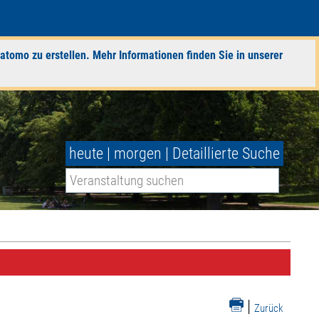
atomo zu erstellen. Mehr Informationen finden Sie in unserer
heute
|
morgen
|
Detaillierte Suche
|
Zurück