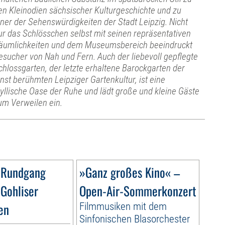
en Kleinodien sächsischer Kulturgeschichte und zu
iner der Sehenswürdigkeiten der Stadt Leipzig. Nicht
ur das Schlösschen selbst mit seinen repräsentativen
äumlichkeiten und dem Museumsbereich beeindruckt
esucher von Nah und Fern. Auch der liebevoll gepflegte
chlossgarten, der letzte erhaltene Barockgarten der
inst berühmten Leipziger Gartenkultur, ist eine
dyllische Oase der Ruhe und lädt große und kleine Gäste
um Verweilen ein.
 Rundgang
»Ganz großes Kino« –
 Gohliser
Open-Air-Sommerkonzert
en
Filmmusiken mit dem
Sinfonischen Blasorchester