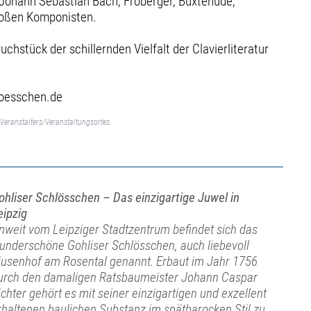
 Johann Sebastian Bach, Froberger, Buxtehude,
großen Komponisten.
hstück der schillernden Vielfalt der Clavierliteratur
hloesschen.de
Veranstalters/Veranstaltungsortes.
ohliser Schlösschen – Das einzigartige Juwel in
eipzig
nweit vom Leipziger Stadtzentrum befindet sich das
underschöne Gohliser Schlösschen, auch liebevoll
usenhof am Rosental genannt. Erbaut im Jahr 1756
urch den damaligen Ratsbaumeister Johann Caspar
ichter gehört es mit seiner einzigartigen und exzellent
rhaltenen baulichen Substanz im spätbarocken Stil zu