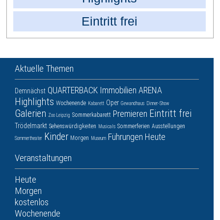
Eintritt frei
Aktuelle Themen
QUARTERBACK Immobilien ARENA
Demnächst
Highlights
Oper
Wochenende
Kabarett
Gewandhaus
Dinner-Show
Galerien
Eintritt frei
Premieren
Sommerkabarett
Zoo Leipzig
Trödelmarkt
Sehenswürdigkeiten
Sommerferien
Ausstellungen
Musicals
Kinder
Führungen
Heute
Morgen
Sommertheater
Museum
Veranstaltungen
Heute
Morgen
kostenlos
Wochenende