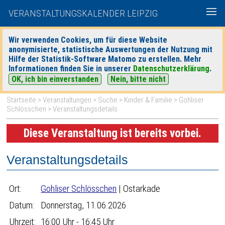
VERANSTALTUNGSKALENDER LEIPZIG
Wir verwenden Cookies, um für diese Website
anonymisierte, statistische Auswertungen der Nutzung mit
|
|
Hilfe der Statistik-Software Matomo zu erstellen. Mehr
heute
morgen
Detaillierte Suche
Informationen finden Sie in unserer
Datenschutzerklärung
.
OK, ich bin einverstanden
Nein, bitte nicht
Startseite
>
Veranstaltungen
>
Suche
>
Kinder & Familie
>
Gohliser
Schlösschen
> Veranstaltungsdetails
Diese Veranstaltung ist bereits vorbei.
Veranstaltungsdetails
Ort:
Gohliser Schlösschen
| Ostarkade
Datum:
Donnerstag, 11.06.2026
Uhrzeit:
16:00 Uhr - 16:45 Uhr