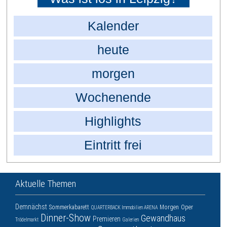
Kalender
heute
morgen
Wochenende
Highlights
Eintritt frei
Aktuelle Themen
Demnächst
Sommerkabarett
Morgen
Oper
QUARTERBACK Immobilien ARENA
Dinner-Show
Gewandhaus
Premieren
Trödelmarkt
Galerien