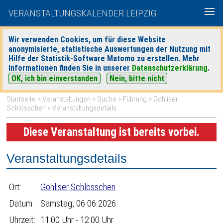
VERANSTALTUNGSKALENDER LEIPZIG
Wir verwenden Cookies, um für diese Website
anonymisierte, statistische Auswertungen der Nutzung mit
|
|
Hilfe der Statistik-Software Matomo zu erstellen. Mehr
heute
morgen
Detaillierte Suche
Informationen finden Sie in unserer
Datenschutzerklärung
.
OK, ich bin einverstanden
Nein, bitte nicht
Startseite
>
Veranstaltungen
>
Suche
>
Führung
>
Gohliser
Schlösschen
> Veranstaltungsdetails
Diese Veranstaltung ist bereits vorbei.
Veranstaltungsdetails
Ort:
Gohliser Schlösschen
Datum:
Samstag, 06.06.2026
Uhrzeit:
11:00 Uhr - 12:00 Uhr