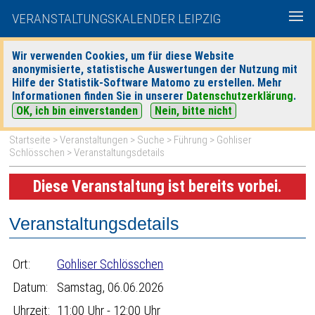
VERANSTALTUNGSKALENDER LEIPZIG
Wir verwenden Cookies, um für diese Website
anonymisierte, statistische Auswertungen der Nutzung mit
|
|
Hilfe der Statistik-Software Matomo zu erstellen. Mehr
heute
morgen
Detaillierte Suche
Informationen finden Sie in unserer
Datenschutzerklärung
.
OK, ich bin einverstanden
Nein, bitte nicht
Startseite
>
Veranstaltungen
>
Suche
>
Führung
>
Gohliser
Schlösschen
> Veranstaltungsdetails
Diese Veranstaltung ist bereits vorbei.
Veranstaltungsdetails
Ort:
Gohliser Schlösschen
Datum:
Samstag, 06.06.2026
Uhrzeit:
11:00 Uhr - 12:00 Uhr