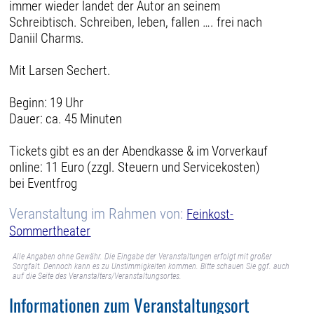
immer wieder landet der Autor an seinem
Schreibtisch. Schreiben, leben, fallen …. frei nach
Daniil Charms.
Mit Larsen Sechert.
Beginn: 19 Uhr
Dauer: ca. 45 Minuten
Tickets gibt es an der Abendkasse & im Vorverkauf
online: 11 Euro (zzgl. Steuern und Servicekosten)
bei Eventfrog
Veranstaltung im Rahmen von:
Feinkost-
Sommertheater
Alle Angaben ohne Gewähr. Die Eingabe der Veranstaltungen erfolgt mit großer
Sorgfalt. Dennoch kann es zu Unstimmigkeiten kommen. Bitte schauen Sie ggf. auch
auf die Seite des Veranstalters/Veranstaltungsortes.
Informationen zum Veranstaltungsort