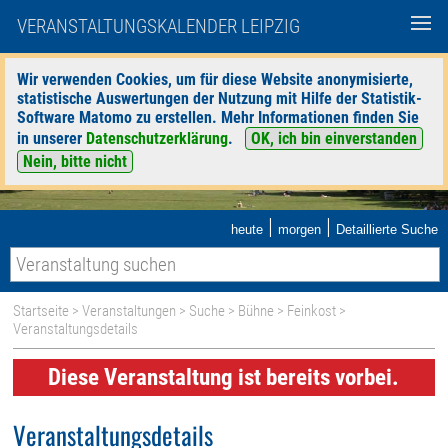
VERANSTALTUNGSKALENDER LEIPZIG
Wir verwenden Cookies, um für diese Website anonymisierte,
statistische Auswertungen der Nutzung mit Hilfe der Statistik-
Software Matomo zu erstellen. Mehr Informationen finden Sie
in unserer
Datenschutzerklärung
.
OK, ich bin einverstanden
Nein, bitte nicht
|
|
heute
morgen
Detaillierte Suche
Startseite
>
Veranstaltungen
>
Suche
>
Bühne
>
Feinkost
>
Veranstaltungsdetails
Diese Veranstaltung ist bereits vorbei.
Veranstaltungsdetails