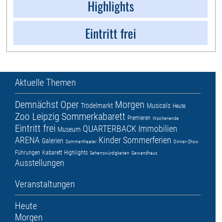
Highlights
Eintritt frei
Aktuelle Themen
Demnächst
Oper
Morgen
Trödelmarkt
Musicals
Heute
Zoo Leipzig
Sommerkabarett
Premieren
Wochenende
Eintritt frei
QUARTERBACK Immobilien
Museum
ARENA
Kinder
Sommerferien
Galerien
Sommertheater
Dinner-Show
Führungen
Kabarett
Highlights
Sehenswürdigkeiten
Gewandhaus
Ausstellungen
Veranstaltungen
Heute
Morgen