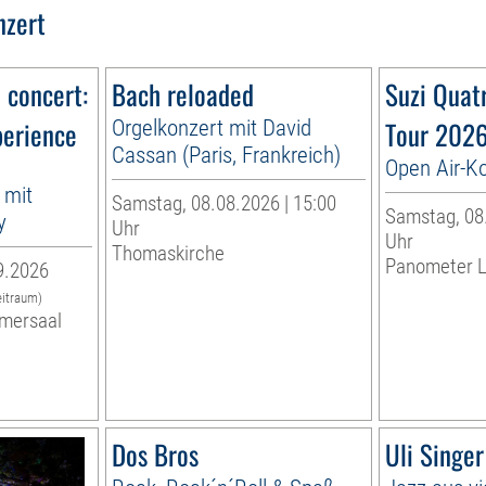
nzert
n concert:
Bach reloaded
Suzi Quat
perience
Orgelkonzert mit David
Tour 202
Cassan (Paris, Frankreich)
Open Air-K
 mit
Samstag, 08.08.2026 | 15:00
Samstag, 08.
y
Uhr
Uhr
Thomaskirche
Panometer L
9.2026
eitraum)
mersaal
Dos Bros
Uli Singe