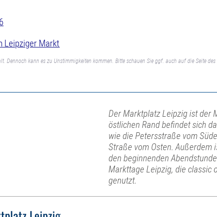
6
 Leipziger Markt
lt. Dennoch kann es zu Unstimmigkeiten kommen. Bitte schauen Sie ggf. auch auf die Seite des 
Der Marktplatz Leipzig ist der 
östlichen Rand befindet sich d
wie die Petersstraße vom Süd
Straße vom Osten. Außerdem is
den beginnenden Abendstunden e
Markttage Leipzig, die classi
genutzt.
tplatz Leipzig