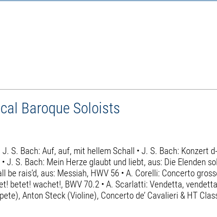
ical Baroque Soloists
• J. S. Bach: Auf, auf, mit hellem Schall • J. S. Bach: Konzert 
 J. S. Bach: Mein Herze glaubt und liebt, aus: Die Elenden so
l be rais’d, aus: Messiah, HWV 56 • A. Corelli: Concerto grosso 
et! betet! wachet!, BWV 70.2 • A. Scarlatti: Vendetta, vende
pete), Anton Steck (Violine), Concerto de’ Cavalieri & HT Clas