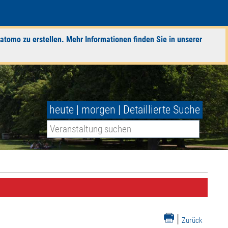
atomo zu erstellen. Mehr Informationen finden Sie in unserer
heute
|
morgen
|
Detaillierte Suche
|
Zurück