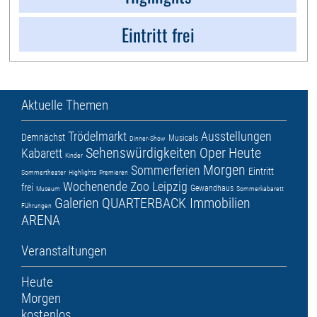
Eintritt frei
Aktuelle Themen
Trödelmarkt
Ausstellungen
Demnächst
Musicals
Dinner-Show
Sehenswürdigkeiten
Oper
Heute
Kabarett
Kinder
Morgen
Sommerferien
Eintritt
Sommertheater
Highlights
Premieren
Wochenende
Zoo Leipzig
frei
Gewandhaus
Museum
Sommerkabarett
Galerien
QUARTERBACK Immobilien
Führungen
ARENA
Veranstaltungen
Heute
Morgen
kostenlos