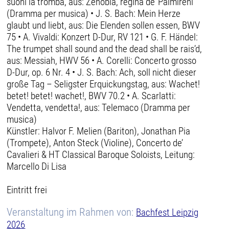
suoni la tromba, aus: Zenobia, regina de’ Palmireni
(Dramma per musica) • J. S. Bach: Mein Herze
glaubt und liebt, aus: Die Elenden sollen essen, BWV
75 • A. Vivaldi: Konzert D-Dur, RV 121 • G. F. Händel:
The trumpet shall sound and the dead shall be rais’d,
aus: Messiah, HWV 56 • A. Corelli: Concerto grosso
D-Dur, op. 6 Nr. 4 • J. S. Bach: Ach, soll nicht dieser
große Tag – Seligster Erquickungstag, aus: Wachet!
betet! betet! wachet!, BWV 70.2 • A. Scarlatti:
Vendetta, vendetta!, aus: Telemaco (Dramma per
musica)
Künstler: Halvor F. Melien (Bariton), Jonathan Pia
(Trompete), Anton Steck (Violine), Concerto de’
Cavalieri & HT Classical Baroque Soloists, Leitung:
Marcello Di Lisa
Eintritt frei
Veranstaltung im Rahmen von:
Bachfest Leipzig
2026