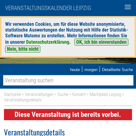
VERANSTALTUNGSKALENDER LEIPZIG
Wir verwenden Cookies, um für diese Website anonymisierte,
statistische Auswertungen der Nutzung mit Hilfe der Statistik-
Software Matomo zu erstellen. Mehr Informationen finden Sie
in unserer
Datenschutzerklärung
.
OK, ich bin einverstanden
Nein, bitte nicht
|
|
heute
morgen
Detaillierte Suche
Startseite
>
Veranstaltungen
>
Suche
>
Konzert
>
Marktplatz Leipzig
>
Veranstaltungsdetails
Diese Veranstaltung ist bereits vorbei.
Veranstaltungsdetails