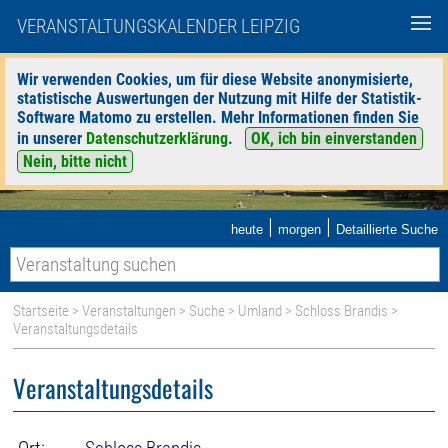
VERANSTALTUNGSKALENDER LEIPZIG
Wir verwenden Cookies, um für diese Website anonymisierte,
statistische Auswertungen der Nutzung mit Hilfe der Statistik-
Software Matomo zu erstellen. Mehr Informationen finden Sie
in unserer
Datenschutzerklärung
.
OK, ich bin einverstanden
Nein, bitte nicht
|
|
heute
morgen
Detaillierte Suche
Startseite
>
Veranstaltungen
>
Suche
>
Umland
>
Schloss Brandis
>
Veranstaltungsdetails
Veranstaltungsdetails