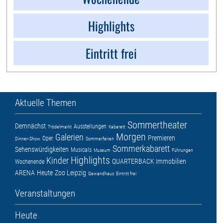
Highlights
Eintritt frei
Aktuelle Themen
Sommertheater
Demnächst
Ausstellungen
Trödelmarkt
Kabarett
Morgen
Galerien
Premieren
Oper
Dinner-Show
Sommerferien
Sommerkabarett
Sehenswürdigkeiten
Musicals
Museum
Führungen
Highlights
Kinder
QUARTERBACK Immobilien
Wochenende
ARENA
Heute
Zoo Leipzig
Gewandhaus
Eintritt frei
Veranstaltungen
Heute