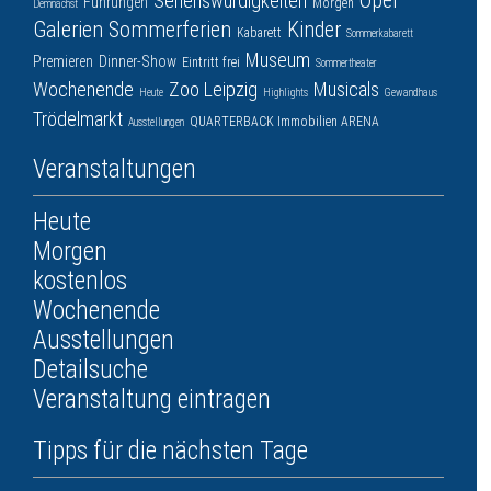
Oper
Sehenswürdigkeiten
Führungen
Morgen
Demnächst
Galerien
Sommerferien
Kinder
Kabarett
Sommerkabarett
Museum
Premieren
Dinner-Show
Eintritt frei
Sommertheater
Wochenende
Zoo Leipzig
Musicals
Heute
Highlights
Gewandhaus
Trödelmarkt
QUARTERBACK Immobilien ARENA
Ausstellungen
Veranstaltungen
Heute
Morgen
kostenlos
Wochenende
Ausstellungen
Detailsuche
Veranstaltung eintragen
Tipps für die nächsten Tage