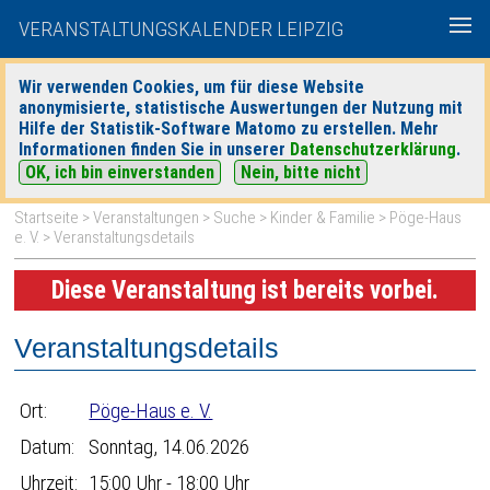
VERANSTALTUNGSKALENDER LEIPZIG
Wir verwenden Cookies, um für diese Website
anonymisierte, statistische Auswertungen der Nutzung mit
|
|
Hilfe der Statistik-Software Matomo zu erstellen. Mehr
heute
morgen
Detaillierte Suche
Informationen finden Sie in unserer
Datenschutzerklärung
.
OK, ich bin einverstanden
Nein, bitte nicht
Startseite
>
Veranstaltungen
>
Suche
>
Kinder & Familie
>
Pöge-Haus
e. V.
> Veranstaltungsdetails
Diese Veranstaltung ist bereits vorbei.
Veranstaltungsdetails
Ort:
Pöge-Haus e. V.
Datum:
Sonntag, 14.06.2026
Uhrzeit:
15:00 Uhr - 18:00 Uhr