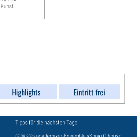
 Kunst
Highlights
Eintritt frei
Tipps für die nächsten Tage
academixer-Ensemble »König Ödipus«
07.08.2026