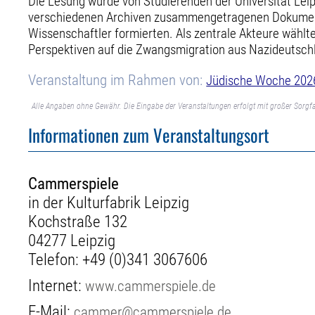
Die Lesung wurde von Studierenden der Universität Leip
verschiedenen Archiven zusammengetragenen Dokumente 
Wissenschaftler formierten. Als zentrale Akteure wählten
Perspektiven auf die Zwangsmigration aus Nazideutschla
Veranstaltung im Rahmen von:
Jüdische Woche 202
Alle Angaben ohne Gewähr. Die Eingabe der Veranstaltungen erfolgt mit großer Sorgfa
Informationen zum Veranstaltungsort
Cammerspiele
in der Kulturfabrik Leipzig
Kochstraße 132
04277 Leipzig
Telefon:
+49 (0)341 3067606
Internet:
www.cammerspiele.de
E-Mail:
cammer@cammerspiele.de