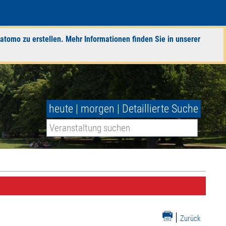
atomo zu erstellen. Mehr Informationen finden Sie in unserer
heute
|
morgen
|
Detaillierte Suche
|
Zurück