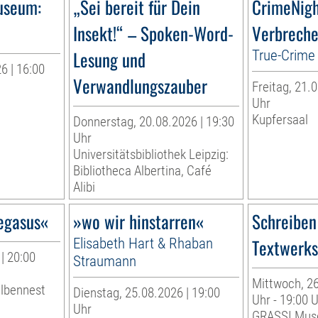
useum:
„Sei bereit für Dein
CrimeNig
Insekt!“ – Spoken-Word-
Verbreche
Lesung und
True-Crime 
6 | 16:00
Verwandlungszauber
Freitag, 21.0
r
Uhr
Kupfersaal
Donnerstag, 20.08.2026 | 19:30
Uhr
Universitätsbibliothek Leipzig:
Bibliotheca Albertina, Café
Alibi
egasus«
»wo wir hinstarren«
Schreiben
Elisabeth Hart & Rhaban
Textwerkst
| 20:00
Straumann
Mittwoch, 26
albennest
Dienstag, 25.08.2026 | 19:00
Uhr - 19:00 
Uhr
GRASSI Mus