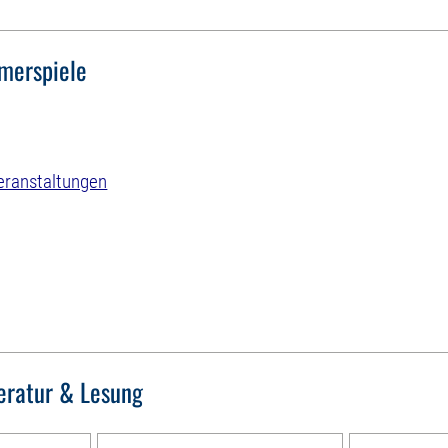
erspiele
eranstaltungen
teratur & Lesung