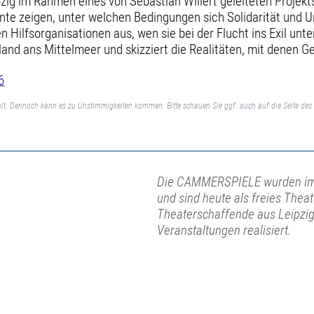
zig im Rahmen eines von Sebastian Willert geleiteten Projekt
zeigen, unter welchen Bedingungen sich Solidarität und Un
 Hilfsorganisationen aus, wen sie bei der Flucht ins Exil unte
nd ans Mittelmeer und skizziert die Realitäten, mit denen Ge
6
lt. Dennoch kann es zu Unstimmigkeiten kommen. Bitte schauen Sie ggf. auch auf die Seite des 
Die CAMMERSPIELE wurden im 
und sind heute als freies Theat
Theaterschaffende aus Leipzi
Veranstaltungen realisiert.