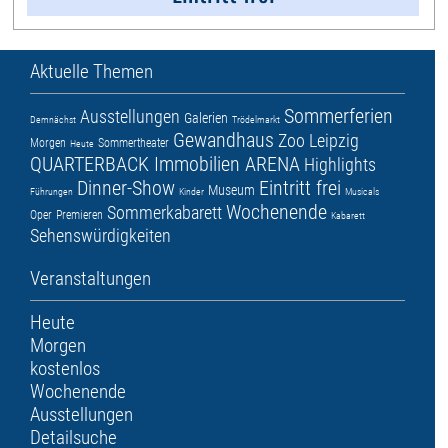
Aktuelle Themen
Sommerferien
Ausstellungen
Galerien
Demnächst
Trödelmarkt
Gewandhaus
Zoo Leipzig
Morgen
Sommertheater
Heute
QUARTERBACK Immobilien ARENA
Highlights
Dinner-Show
Eintritt frei
Museum
Führungen
Kinder
Musicals
Wochenende
Sommerkabarett
Oper
Premieren
Kabarett
Sehenswürdigkeiten
Veranstaltungen
Heute
Morgen
kostenlos
Wochenende
Ausstellungen
Detailsuche