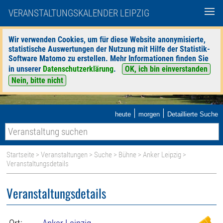
VERANSTALTUNGSKALENDER LEIPZIG
Wir verwenden Cookies, um für diese Website anonymisierte,
statistische Auswertungen der Nutzung mit Hilfe der Statistik-
Software Matomo zu erstellen. Mehr Informationen finden Sie
in unserer
Datenschutzerklärung
.
OK, ich bin einverstanden
Nein, bitte nicht
|
|
heute
morgen
Detaillierte Suche
Startseite
>
Veranstaltungen
>
Suche
>
Bühne
>
Anker Leipzig
>
Veranstaltungsdetails
Veranstaltungsdetails