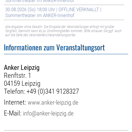
Sommertheater im ANKER-Innenhof
30.08.2026 (So) 18:00 Uhr | OFFLINE VERKNALLT |
Sommertheater im ANKER-Innenhof
Alle Angaben ohne Gewähr. Die Eingabe der Veranstaltungen erfolgt mit großer
Sorgfalt. Dennoch kann es zu Unstimmigkeiten kommen. Bitte schauen Sie ggf. auch
auf die Seite des Veranstalters/Veranstaltungsortes.
Informationen zum Veranstaltungsort
Anker Leipzig
Renftstr. 1
04159 Leipzig
Telefon:
+49 (0)341 9128327
Internet:
www.anker-leipzig.de
E-Mail:
info@anker-leipzig.de