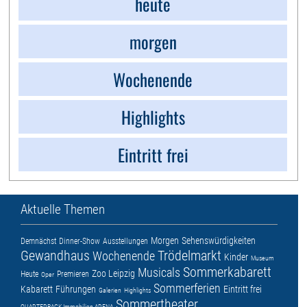
heute
morgen
Wochenende
Highlights
Eintritt frei
Aktuelle Themen
Morgen
Sehenswürdigkeiten
Demnächst
Dinner-Show
Ausstellungen
Gewandhaus
Trödelmarkt
Wochenende
Kinder
Museum
Sommerkabarett
Musicals
Zoo Leipzig
Heute
Premieren
Oper
Sommerferien
Kabarett
Führungen
Eintritt frei
Galerien
Highlights
Sommertheater
QUARTERBACK Immobilien ARENA