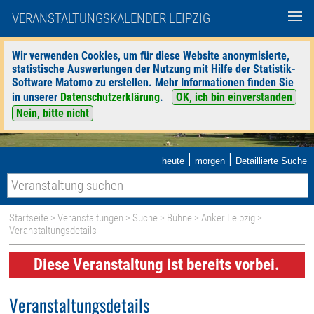
VERANSTALTUNGSKALENDER LEIPZIG
Wir verwenden Cookies, um für diese Website anonymisierte,
statistische Auswertungen der Nutzung mit Hilfe der Statistik-
Software Matomo zu erstellen. Mehr Informationen finden Sie
in unserer
Datenschutzerklärung
.
OK, ich bin einverstanden
Nein, bitte nicht
|
|
heute
morgen
Detaillierte Suche
Startseite
>
Veranstaltungen
>
Suche
>
Bühne
>
Anker Leipzig
>
Veranstaltungsdetails
Diese Veranstaltung ist bereits vorbei.
Veranstaltungsdetails