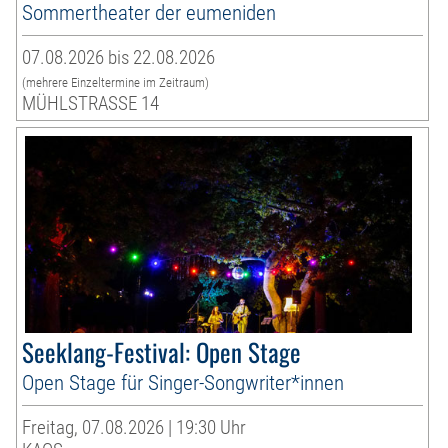
Sommertheater der eumeniden
07.08.2026 bis 22.08.2026
(mehrere Einzeltermine im Zeitraum)
MÜHLSTRASSE 14
Seeklang-Festival: Open Stage
Open Stage für Singer-Songwriter*innen
Freitag, 07.08.2026 | 19:30 Uhr