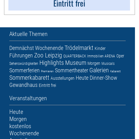
Eintritt frei
Aktuelle Themen
Trödelmarkt
Demnächst
Wochenende
Kinder
Zoo Leipzig
Führungen
Oper
QUARTERBACK Immobilien ARENA
Highlights
Museum
Morgen
Sehenswürdigkeiten
Musicals
Galerien
Sommerferien
Sommertheater
Premieren
Kabarett
Sommerkabarett
Heute
Dinner-Show
Ausstellungen
Gewandhaus
Eintritt frei
Veranstaltungen
Heute
Morgen
kostenlos
Wochenende