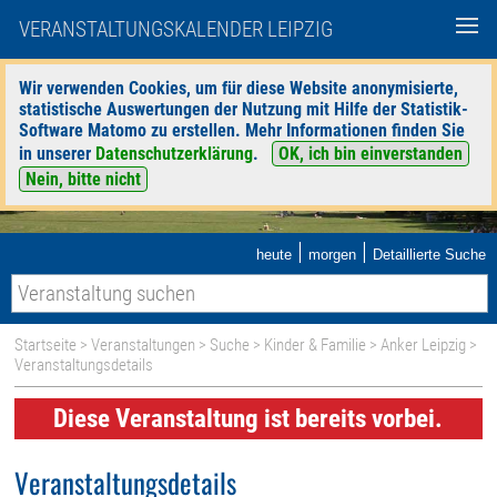
VERANSTALTUNGSKALENDER LEIPZIG
Wir verwenden Cookies, um für diese Website anonymisierte,
statistische Auswertungen der Nutzung mit Hilfe der Statistik-
Software Matomo zu erstellen. Mehr Informationen finden Sie
in unserer
Datenschutzerklärung
.
OK, ich bin einverstanden
Nein, bitte nicht
|
|
heute
morgen
Detaillierte Suche
Startseite
>
Veranstaltungen
>
Suche
>
Kinder & Familie
>
Anker Leipzig
>
Veranstaltungsdetails
Diese Veranstaltung ist bereits vorbei.
Veranstaltungsdetails