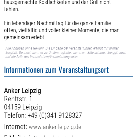
hausgemachte Köstlichkeiten und der Grill nicht
fehlen.
Ein lebendiger Nachmittag für die ganze Familie –
offen, vielfältig und voller kleiner Momente, die man
gemeinsam erlebt.
Alle Angaben ohne Gewähr. Die Eingabe der Veranstaltungen erfolgt mit großer
Sorgfalt. Dennoch kann es zu Unstimmigkeiten kommen. Bitte schauen Sie ggf. auch
auf die Seite des Veranstalters/Veranstaltungsortes.
Informationen zum Veranstaltungsort
Anker Leipzig
Renftstr. 1
04159 Leipzig
Telefon:
+49 (0)341 9128327
Internet:
www.anker-leipzig.de