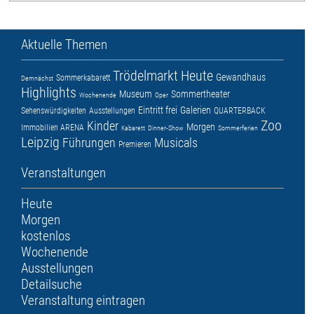
Aktuelle Themen
Trödelmarkt
Heute
Gewandhaus
Sommerkabarett
Demnächst
Highlights
Museum
Sommertheater
Wochenende
Oper
Eintritt frei
Galerien
Sehenswürdigkeiten
Ausstellungen
QUARTERBACK
Zoo
Kinder
Morgen
Immobilien ARENA
Kabarett
Dinner-Show
Sommerferien
Leipzig
Führungen
Musicals
Premieren
Veranstaltungen
Heute
Morgen
kostenlos
Wochenende
Ausstellungen
Detailsuche
Veranstaltung eintragen