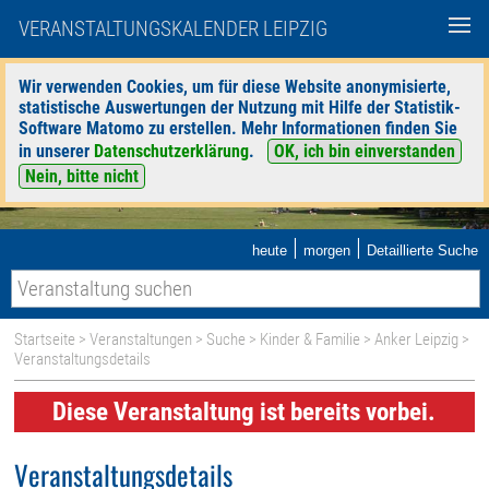
VERANSTALTUNGSKALENDER LEIPZIG
Wir verwenden Cookies, um für diese Website anonymisierte,
statistische Auswertungen der Nutzung mit Hilfe der Statistik-
Software Matomo zu erstellen. Mehr Informationen finden Sie
in unserer
Datenschutzerklärung
.
OK, ich bin einverstanden
Nein, bitte nicht
|
|
heute
morgen
Detaillierte Suche
Startseite
>
Veranstaltungen
>
Suche
>
Kinder & Familie
>
Anker Leipzig
>
Veranstaltungsdetails
Diese Veranstaltung ist bereits vorbei.
Veranstaltungsdetails