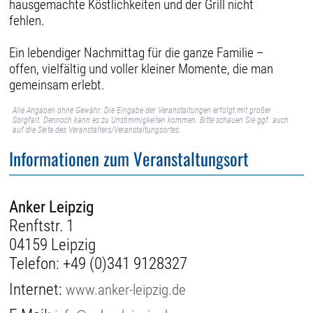
hausgemachte Köstlichkeiten und der Grill nicht
fehlen.
Ein lebendiger Nachmittag für die ganze Familie –
offen, vielfältig und voller kleiner Momente, die man
gemeinsam erlebt.
Alle Angaben ohne Gewähr. Die Eingabe der Veranstaltungen erfolgt mit großer
Sorgfalt. Dennoch kann es zu Unstimmigkeiten kommen. Bitte schauen Sie ggf. auch
auf die Seite des Veranstalters/Veranstaltungsortes.
Informationen zum Veranstaltungsort
Anker Leipzig
Renftstr. 1
04159 Leipzig
Telefon:
+49 (0)341 9128327
Internet:
www.anker-leipzig.de