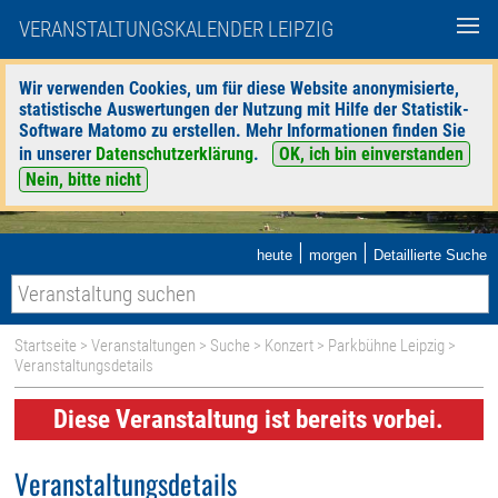
VERANSTALTUNGSKALENDER LEIPZIG
Wir verwenden Cookies, um für diese Website anonymisierte,
statistische Auswertungen der Nutzung mit Hilfe der Statistik-
Software Matomo zu erstellen. Mehr Informationen finden Sie
in unserer
Datenschutzerklärung
.
OK, ich bin einverstanden
Nein, bitte nicht
|
|
heute
morgen
Detaillierte Suche
Startseite
>
Veranstaltungen
>
Suche
>
Konzert
>
Parkbühne Leipzig
>
Veranstaltungsdetails
Diese Veranstaltung ist bereits vorbei.
Veranstaltungsdetails