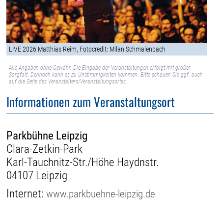
LIVE 2026 Matthias Reim, Fotocredit: Milan Schmalenbach
Alle Angaben ohne Gewähr. Die Eingabe der Veranstaltungen erfolgt mit großer
Sorgfalt. Dennoch kann es zu Unstimmigkeiten kommen. Bitte schauen Sie ggf. auch
auf die Seite des Veranstalters/Veranstaltungsortes.
Informationen zum Veranstaltungsort
Parkbühne Leipzig
Clara-Zetkin-Park
Karl-Tauchnitz-Str./Höhe Haydnstr.
04107 Leipzig
Internet:
www.parkbuehne-leipzig.de