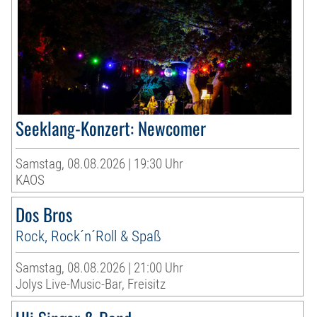
Seeklang-Konzert: Newcomer
Samstag, 08.08.2026 | 19:30 Uhr
KAOS
Dos Bros
Rock, Rock´n´Roll & Spaß
Samstag, 08.08.2026 | 21:00 Uhr
Jolys Live-Music-Bar, Freisitz