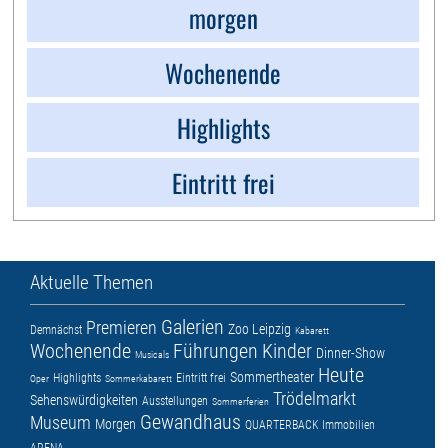
morgen
Wochenende
Highlights
Eintritt frei
Aktuelle Themen
Galerien
Premieren
Zoo Leipzig
Demnächst
Kabarett
Wochenende
Führungen
Kinder
Dinner-Show
Musicals
Heute
Sommertheater
Highlights
Eintritt frei
Oper
Sommerkabarett
Trödelmarkt
Sehenswürdigkeiten
Ausstellungen
Sommerferien
Gewandhaus
Museum
Morgen
QUARTERBACK Immobilien