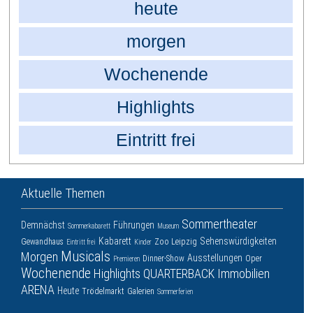
heute
morgen
Wochenende
Highlights
Eintritt frei
Aktuelle Themen
Sommertheater
Demnächst
Führungen
Sommerkabarett
Museum
Kabarett
Sehenswürdigkeiten
Gewandhaus
Zoo Leipzig
Eintritt frei
Kinder
Musicals
Morgen
Ausstellungen
Dinner-Show
Oper
Premieren
Wochenende
Highlights
QUARTERBACK Immobilien
ARENA
Heute
Trödelmarkt
Galerien
Sommerferien